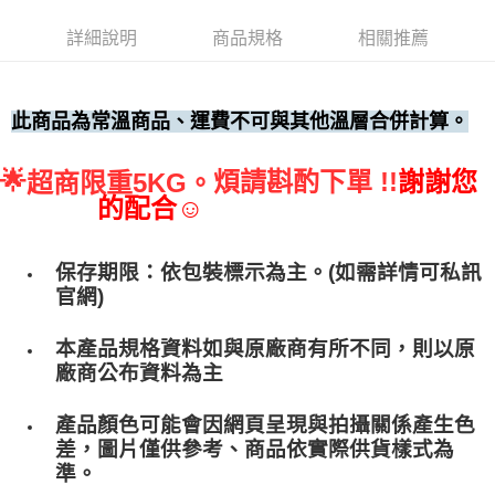
• 付款後全家取貨
詳細說明
商品規格
相關推薦
每筆NT$60，滿NT$699(含以上)免運費
• 付款後7-11取貨
每筆NT$60，滿NT$699(含以上)免運費
此商品為常溫商品、運費不可與其他溫層合併計算。
(請點開選項勾選)
🌟
煩請斟酌下單 !!
謝謝您
超商限重5KG。
每筆NT$250
的配合☺
保存期限：依包裝標示為主。(如需詳情可私訊
官網)
本產品規格資料如與原廠商有所不同，則以原
廠商公布資料為主
產品顏色可能會因網頁呈現與拍攝關係產生色
差，圖片僅供參考、商品依實際供貨樣式為
準。