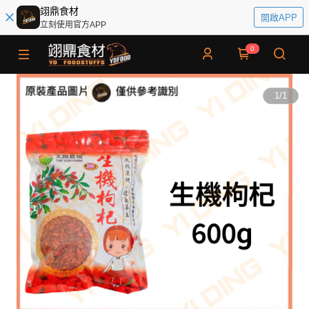
翊鼎食材
開啟APP
立刻使用官方APP
0
1
/
1