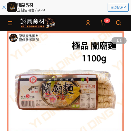
翊鼎食材
開啟APP
立刻使用官方APP
0
1
/
1