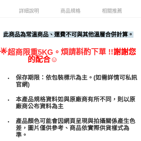
• 付款後全家取貨
詳細說明
商品規格
相關推薦
每筆NT$60，滿NT$699(含以上)免運費
• 付款後7-11取貨
每筆NT$60，滿NT$699(含以上)免運費
此商品為常溫商品、運費不可與其他溫層合併計算。
(請點開選項勾選)
🌟
煩請斟酌下單 !!
謝謝您
超商限重5KG。
每筆NT$250
的配合☺
保存期限：依包裝標示為主。(如需詳情可私訊
官網)
本產品規格資料如與原廠商有所不同，則以原
廠商公布資料為主
產品顏色可能會因網頁呈現與拍攝關係產生色
差，圖片僅供參考、商品依實際供貨樣式為
準。