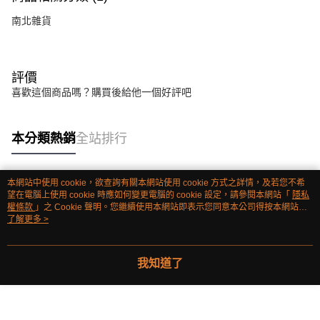
南北雜貨
評價
喜歡這個商品嗎？購買後給他一個好評吧
本分類熱銷
全站排行
本網站中使用 cookie，欲查詢有關本網站使用 cookie 方式之詳情，及若您不希
熱門標籤
望在電腦上使用 cookie 時應如何變更電腦的 cookie 設定，請參閱本網站「
隱私
權條款
」之 Cookie 聲明。您繼續使用本網站即表示您同意本公司得按本網站使
用條款之 Cookie 聲明使用 cookie。
了解更多 >
我知道了