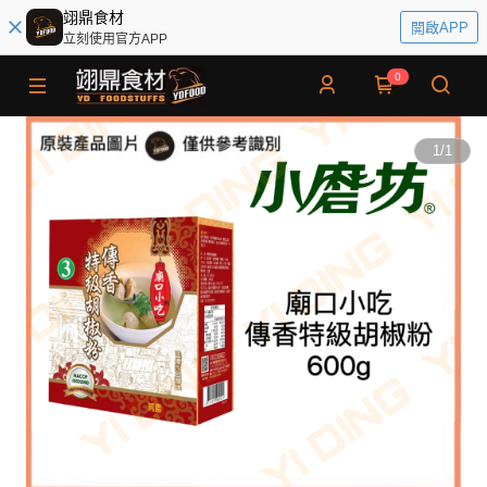
翊鼎食材
開啟APP
立刻使用官方APP
0
1
/
1