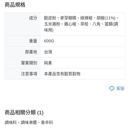
商品規格
成分
麩皮粉、麥芽糊精、綠辣椒、胡椒(11%)、
玉米澱粉、雞心椒、茶枝、八角、當歸(調
味用)
重量
600G
原產地
台灣
葷素類別
純素
注意事項
本產品含有麩質穀物
客服
商品相關分類 (1)
調味料、調味淋醬、香辛料