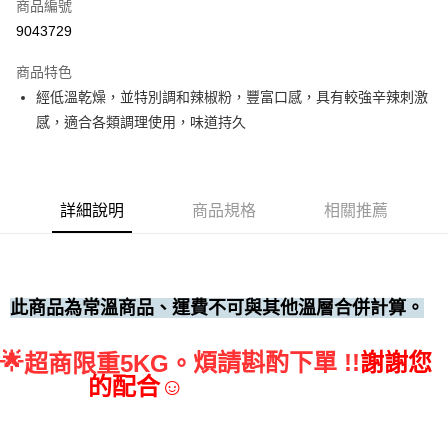
商品編號
• 付款後全家取貨
9043729
每筆NT$60，滿NT$699(含以上)免運費
商品特色
• 付款後7-11取貨
經低溫乾燥，並特別調和辣椒粉，豐富口感，具有較強辛辣刺激
每筆NT$60，滿NT$699(含以上)免運費
感，適合各類調理使用，味道持久
(請點開選項勾選)
每筆NT$250
詳細說明
商品規格
相關推薦
此商品為常溫商品、運費不可與其他溫層合併計算。
🌟
煩請斟酌下單 !!
謝謝您
超商限重5KG。
的配合☺