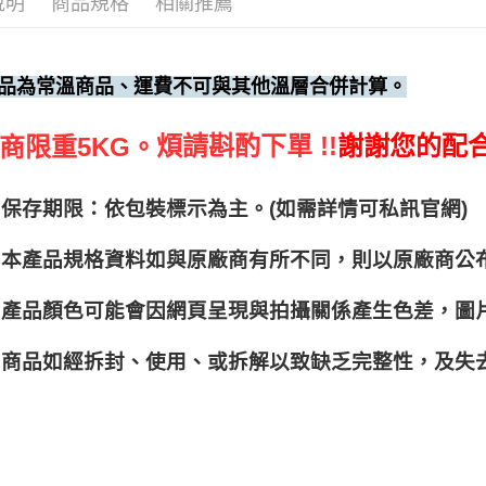
說明
商品規格
相關推薦
品為常溫商品、運費不可與其他溫層合併計算。
煩請斟酌下單 !!
謝謝您的配
商限重5KG。
保存期限：依包裝標示為主。(如需詳情可私訊官網)
本產品規格資料如與原廠商有所不同，則以原廠商公
產品顏色可能會因網頁呈現與拍攝關係產生色差，圖
商品如經拆封、使用、或拆解以致缺乏完整性，及失去