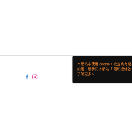
本網站中使用 cookie，欲查詢有關
設定，請參閱本網站「
隱私權條款
使用 cookie。
了解更多 >
TW-MWG1-66-218 Web2.0 Defa
© 2026 by 翊鼎食材有限公司