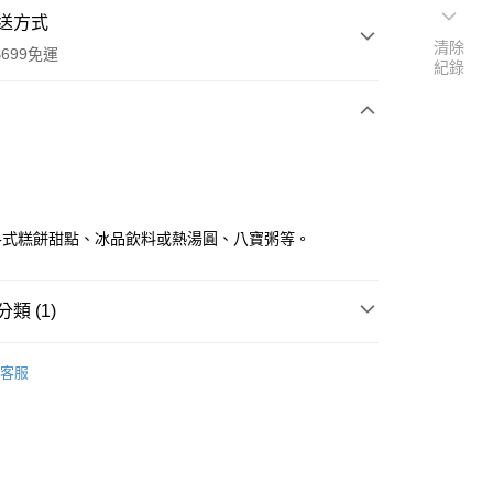
送方式
清除
699免運
紀錄
次付款
各式糕餅甜點、冰品飲料或熱湯圓、八寶粥等。
全家取貨
類 (1)
0，滿NT$699(含以上)免運費
原料專區
客服
-11取貨
0，滿NT$699(含以上)免運費
項勾選)
50