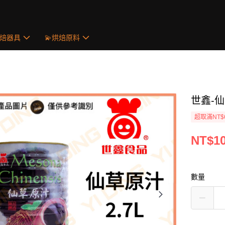
烘焙器具
💫烘焙原料
世鑫-仙
超取滿NT$
NT$1
數量