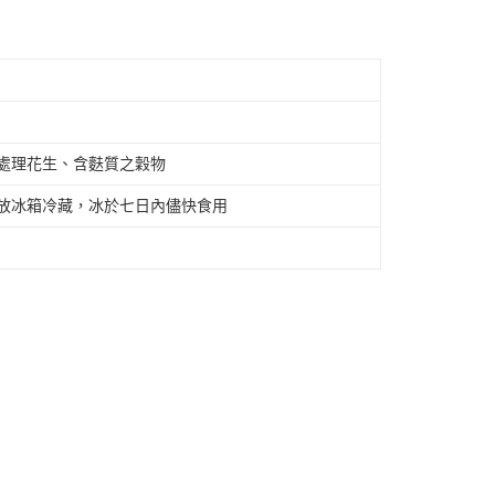
處理花生、含麩質之穀物
存放冰箱冷藏，冰於七日內儘快食用