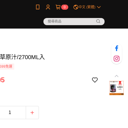
0
中文 (繁體)
草原汁/2700ML入
699免運
05