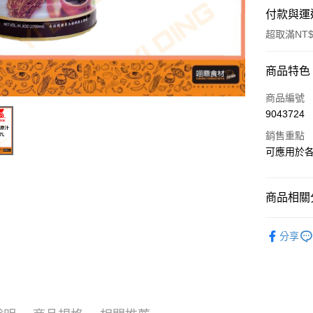
付款與運
超取滿NT$
付款方式
商品特色
信用卡一
商品編號
9043724
Apple Pay
銷售重點
可應用於
運送方式
• 付款後
商品相關分
每筆NT$6
飲料冰品
分享
• 付款後7
每筆NT$6
(請點開選
每筆NT$2