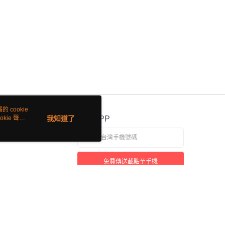
 cookie
kie 聲明
我知道了
官方APP
免費傳送載點至手機
若接到可疑電話，請洽詢165反詐騙專線
本站最佳瀏覽環境請使用 Google Chrome、Firefox 或 Edge 以上版本