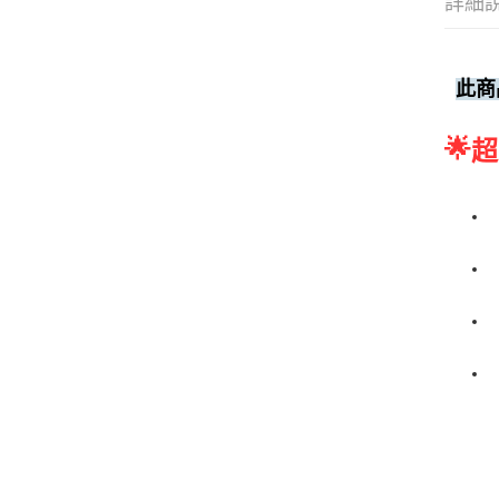
詳細
此商
🌟
超