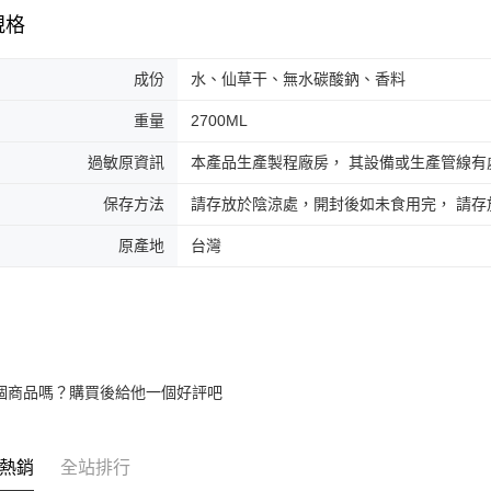
規格
成份
水、仙草干、無水碳酸鈉、香料
重量
2700ML
過敏原資訊
本產品生產製程廠房， 其設備或生產管線有
保存方法
請存放於陰涼處，開封後如未食用完， 請
原產地
台灣
個商品嗎？購買後給他一個好評吧
熱銷
全站排行