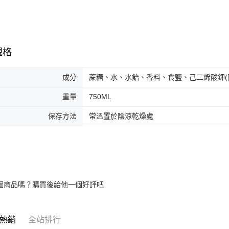
規格
成分
蔗糖、水、水飴、香料、食鹽、己二烯酸鉀(
重量
750ML
保存方法
常溫置於陰涼乾燥處
個商品嗎？購買後給他一個好評吧
熱銷
全站排行