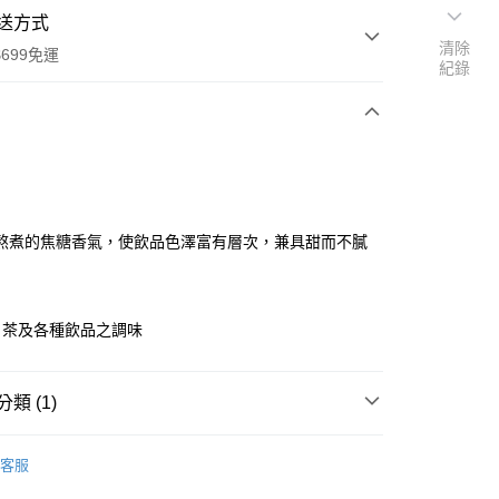
送方式
清除
699免運
紀錄
次付款
熬煮的焦糖香氣，使飲品色澤富有層次，兼具甜而不膩
全家取貨
、茶及各種飲品之調味
0，滿NT$699(含以上)免運費
-11取貨
類 (1)
0，滿NT$699(含以上)免運費
、糖漿
項勾選)
客服
50