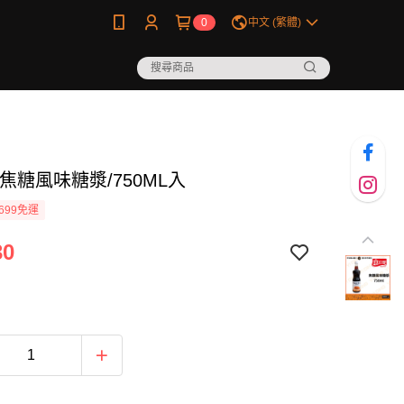
0
中文 (繁體)
焦糖風味糖漿/750ML入
699免運
30