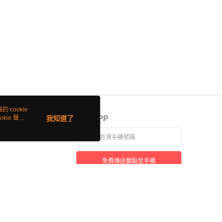
 cookie
kie 聲明
我知道了
官方APP
免費傳送載點至手機
若接到可疑電話，請洽詢165反詐騙專線
本站最佳瀏覽環境請使用 Google Chrome、Firefox 或 Edge 以上版本