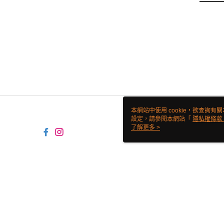
本網站中使用 cookie，欲查詢有關
設定，請參閱本網站「
隱私權條款
使用 cookie。
了解更多 >
TW-MWG1-61-149 Web2.0 Defa
© 2026 by 翊鼎食材有限公司