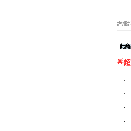
詳細
此商
🌟
超