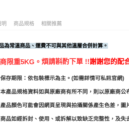
說明
商品規格
相關推薦
品為常溫商品、運費不可與其他溫層合併計算。
煩請斟酌下單 !!
謝謝您的配
商限重5KG。
保存期限：依包裝標示為主。(如需詳情可私訊官網)
本產品規格資料如與原廠商有所不同，則以原廠商公
產品顏色可能會因網頁呈現與拍攝關係產生色差，圖
商品如經拆封、使用、或拆解以致缺乏完整性，及失去