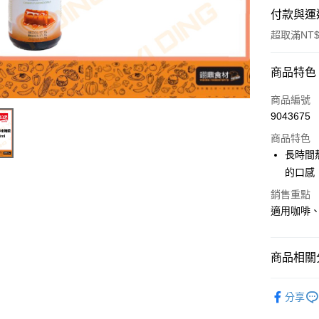
付款與運
超取滿NT$
付款方式
商品特色
信用卡一
商品編號
9043675
Apple Pay
商品特色
長時間
運送方式
的口感
銷售重點
• 付款後
適用咖啡
每筆NT$6
• 付款後7
商品相關分
每筆NT$6
糖、糖粉
(請點開選
分享
每筆NT$2