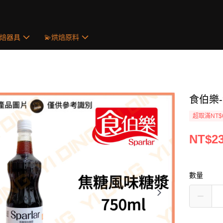
烘焙器具
💫烘焙原料
食伯樂-
超取滿NT$
NT$2
數量