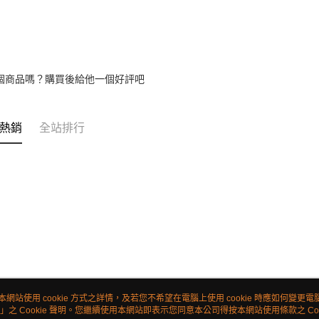
個商品嗎？購買後給他一個好評吧
熱銷
全站排行
本網站使用 cookie 方式之詳情，及若您不希望在電腦上使用 cookie 時應如何變更電腦的
」之 Cookie 聲明。您繼續使用本網站即表示您同意本公司得按本網站使用條款之 Coo
關於我們
客服資訊