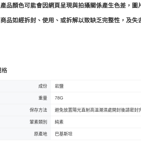
產品顏色可能會因網頁呈現與拍攝關係產生色差，圖
商品如經拆封、使用、或拆解以致缺乏完整性，及失去
規格
成份
岩鹽
重量
78G
保存方法
避免放置陽光直射高溫潮濕處開封後請密封
葷素類別
純素
原產地
巴基斯坦