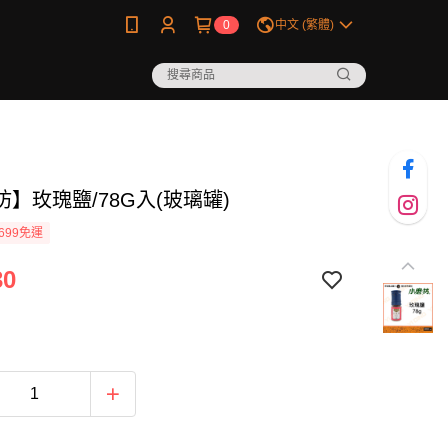
0
中文 (繁體)
】玫瑰鹽/78G入(玻璃罐)
699免運
30