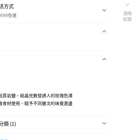
送方式
清除
699免運
紀錄
次付款
全家取貨
0，滿NT$699(含以上)免運費
品質岩鹽，結晶完散發誘人的玫瑰色澤
級食材使用，賦予不同層次的味覺激盪
-11取貨
0，滿NT$699(含以上)免運費
類 (1)
項勾選)
50
調味淋醬、香辛料