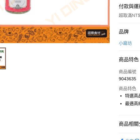
付款與運
超取滿NT$
付款方式
品牌
信用卡一
小磨坊
Apple Pay
商品特色
商品編號
運送方式
9043635
• 付款後
商品特色
每筆NT$6
特選高
最適高
• 付款後7
每筆NT$6
商品相關分
(請點開選
每筆NT$2
調味料、