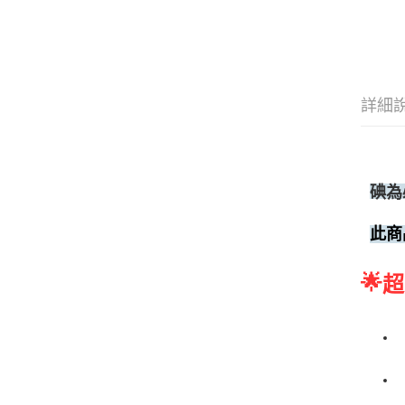
詳細
碘為
此商
🌟
超