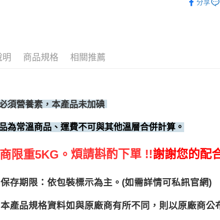
分享
說明
商品規格
相關推薦
必須營養素，本產品未加碘
品為常溫商品、運費不可與其他溫層合併計算。
煩請斟酌下單 !!
謝謝您的配
商限重5KG。
保存期限：依包裝標示為主。(如需詳情可私訊官網)
本產品規格資料如與原廠商有所不同，則以原廠商公