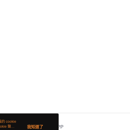
 cookie
kie 聲明
我知道了
官方APP