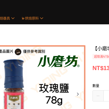
烘焙器具
💫烘焙原料
【小磨坊
超取滿NT$
NT$1
數量