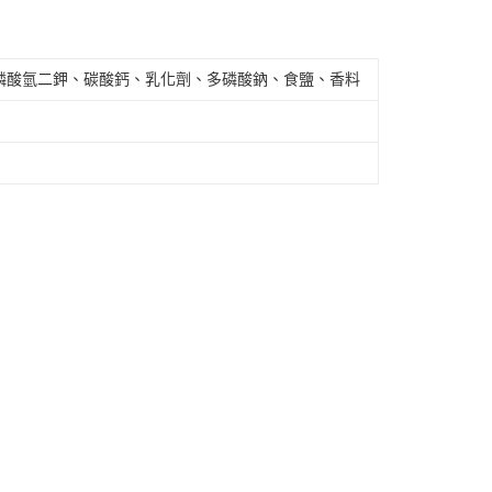
磷酸氫二鉀、碳酸鈣、乳化劑、多磷酸鈉、食鹽、香料