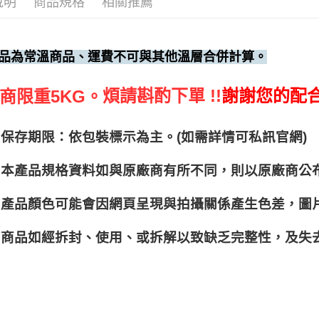
說明
商品規格
相關推薦
品為常溫商品、運費不可與其他溫層合併計算。
煩請斟酌下單 !!
謝謝您的配
商限重5KG。
保存期限：依包裝標示為主。(如需詳情可私訊官網)
本產品規格資料如與原廠商有所不同，則以原廠商公
產品顏色可能會因網頁呈現與拍攝關係產生色差，圖
商品如經拆封、使用、或拆解以致缺乏完整性，及失去