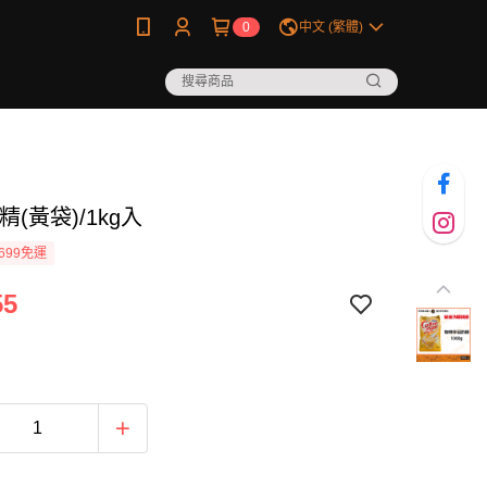
0
中文 (繁體)
精(黃袋)/1kg入
699免運
55