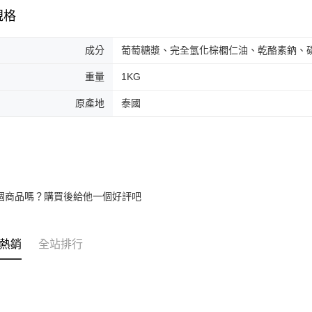
規格
成分
葡萄糖漿、完全氫化棕櫚仁油、乾酪素鈉、
重量
1KG
原產地
泰國
個商品嗎？購買後給他一個好評吧
熱銷
全站排行