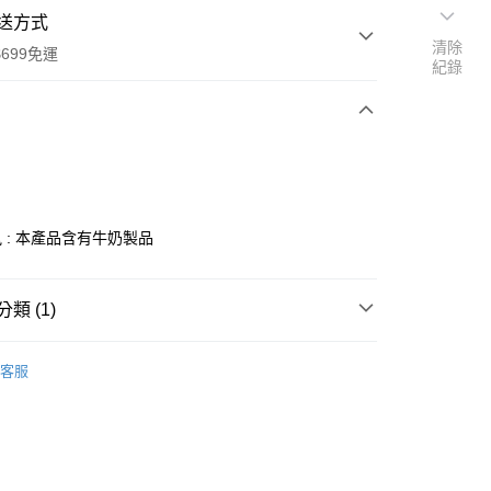
送方式
清除
699免運
紀錄
次付款
 : 本產品含有牛奶製品
全家取貨
類 (1)
0，滿NT$699(含以上)免運費
原料專區
客服
-11取貨
0，滿NT$699(含以上)免運費
項勾選)
50