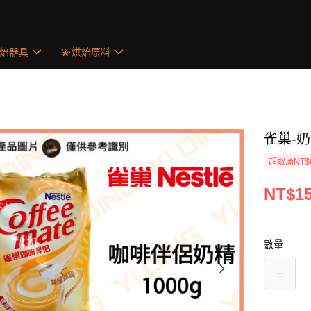
烘焙器具
💫烘焙原料
雀巢-奶
超取滿NT$
NT$1
數量