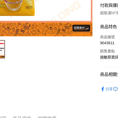
付款與運
超取滿NT$
付款方式
商品特色
信用卡一
商品編號
9043611
Apple Pay
銷售重點
過敏原資訊
運送方式
• 付款後
商品相關分
每筆NT$6
飲料冰品
分享
• 付款後7
每筆NT$6
(請點開選
每筆NT$2