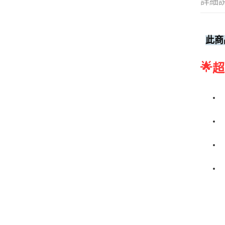
詳細
此商
🌟
超