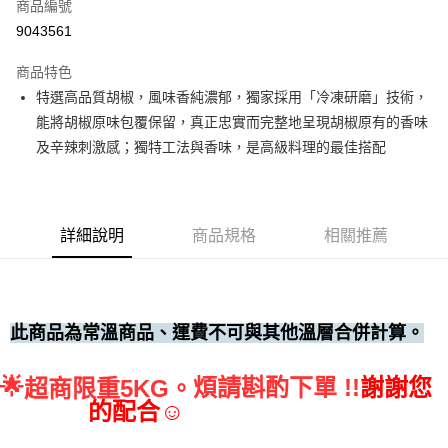
商品編號
• 付款後全家取貨
9043561
每筆NT$60，滿NT$699(含以上)免運費
商品特色
• 付款後7-11取貨
特選高品質胡椒，風味香純濃郁，獨家採用「冷凍研磨」技術，
每筆NT$60，滿NT$699(含以上)免運費
能將胡椒原味包覆保留，真正忠實而完整地呈現胡椒原有的香味
(請點開選項勾選)
及辛辣刺激感；獨特工法與香味，是高級料理的最佳搭配
每筆NT$250
詳細說明
商品規格
相關推薦
此商品為常溫商品、運費不可與其他溫層合併計算。
🌟
煩請斟酌下單 !!
謝謝您
超商限重5KG。
的配合☺