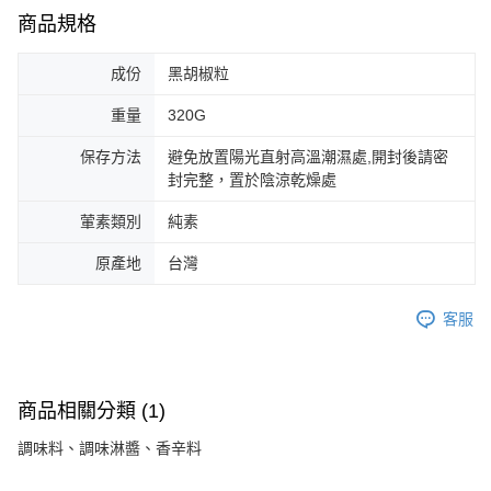
商品規格
成份
黑胡椒粒
重量
320G
保存方法
避免放置陽光直射高溫潮濕處,開封後請密
封完整，置於陰涼乾燥處
葷素類別
純素
原產地
台灣
客服
商品相關分類 (1)
調味料、調味淋醬、香辛料