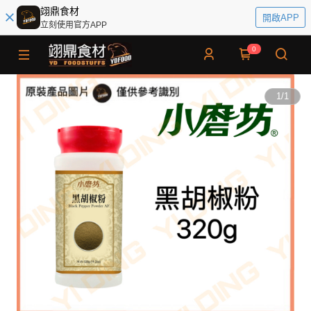
翊鼎食材
開啟APP
立刻使用官方APP
0
1
/
1