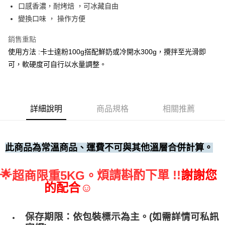
口感香濃，耐烤焙 ，可冰藏自由
• 付款後全家取貨
變換口味 ， 操作方便
每筆NT$60，滿NT$699(含以上)免運費
銷售重點
• 付款後7-11取貨
使用方法 :卡士達粉100g搭配鮮奶或冷開水300g，攪拌至光滑即
每筆NT$60，滿NT$699(含以上)免運費
可，軟硬度可自行以水量調整。
(請點開選項勾選)
每筆NT$250
詳細說明
商品規格
相關推薦
此商品為常溫商品、運費不可與其他溫層合併計算。
🌟
煩請斟酌下單 !!
謝謝您
超商限重5KG。
的配合☺
保存期限：依包裝標示為主。(如需詳情可私訊