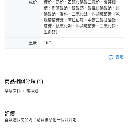
成份
糖粉、奶粉、乙醯化磷酸三澱粉、麥芽糊
精、海藻酸鈉、硫酸鈣、酸性焦磷酸鈉、焦
磷酸鈉、香料、三氧化鈦、B-胡蘿蔔素〔乾
燥葡萄糖漿、阿拉伯膠、中鏈三酸甘油酯、
蔗糖、抗氧化劑、B-胡蘿蔔素、二氧化矽、
生育醇〕
重量
1KG
客服
商品相關分類 (1)
烘焙原料
預拌粉
評價
喜歡這個商品嗎？購買後給他一個好評吧