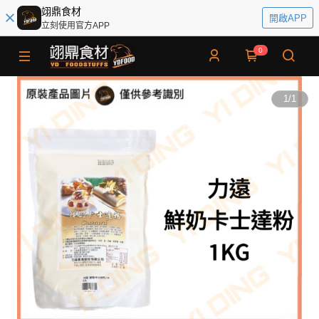
翊鼎食材
開啟APP
立刻使用官方APP
0
1
/
1