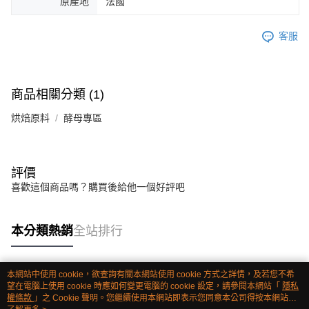
原產地
法國
客服
商品相關分類 (1)
烘焙原料
酵母專區
評價
喜歡這個商品嗎？購買後給他一個好評吧
本分類熱銷
全站排行
本網站中使用 cookie，欲查詢有關本網站使用 cookie 方式之詳情，及若您不希
熱門標籤
望在電腦上使用 cookie 時應如何變更電腦的 cookie 設定，請參閱本網站「
隱私
權條款
」之 Cookie 聲明。您繼續使用本網站即表示您同意本公司得按本網站使