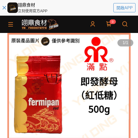
翊鼎食材
開啟APP
立刻使用官方APP
0
1
/
1