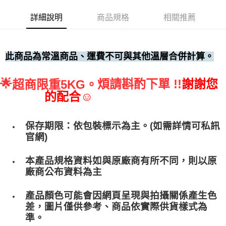
• 付款後全家取貨
詳細說明
商品規格
相關推薦
每筆NT$60，滿NT$699(含以上)免運費
• 付款後7-11取貨
每筆NT$60，滿NT$699(含以上)免運費
此商品為常溫商品、運費不可與其他溫層合併計算。
(請點開選項勾選)
🌟
煩請斟酌下單 !!
謝謝您
超商限重5KG。
每筆NT$250
的配合☺
保存期限：依包裝標示為主。(如需詳情可私訊
官網)
本產品規格資料如與原廠商有所不同，則以原
廠商公布資料為主
產品顏色可能會因網頁呈現與拍攝關係產生色
差，圖片僅供參考、商品依實際供貨樣式為
準。