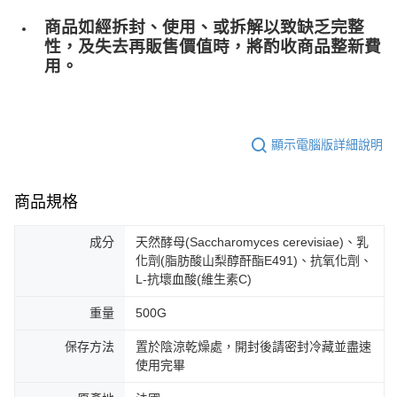
商品如經拆封、使用、或拆解以致缺乏完整
性，及失去再販售價值時，將酌收商品整﻿新費
用。
顯示電腦版詳細說明
商品規格
成分
天然酵母(Saccharomyces cerevisiae)、乳
化劑(脂肪酸山梨醇酐酯E491)、抗氧化劑、
L-抗壞血酸(維生素C)
重量
500G
保存方法
置於陰涼乾燥處，開封後請密封冷藏並盡速
使用完畢