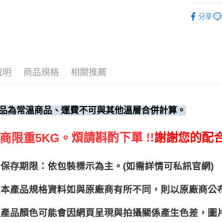
調味料、
分享
說明
商品規格
相關推薦
品為常溫商品、運費不可與其他溫層合併計算。
煩請斟酌下單 !!
謝謝您的配
商限重5KG。
保存期限：依包裝標示為主。(如需詳情可私訊官網)
本產品規格資料如與原廠商有所不同，則以原廠商公
產品顏色可能會因網頁呈現與拍攝關係產生色差，圖