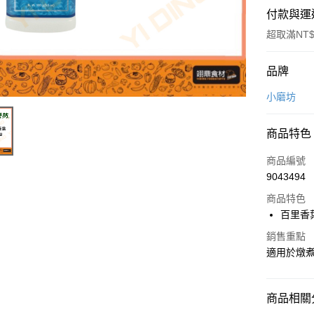
付款與運
超取滿NT$
付款方式
品牌
信用卡一
小磨坊
Apple Pay
商品特色
商品編號
運送方式
9043494
• 付款後
商品特色
每筆NT$6
百里香
銷售重點
• 付款後7
適用於燉
每筆NT$6
(請點開選
商品相關分
每筆NT$2