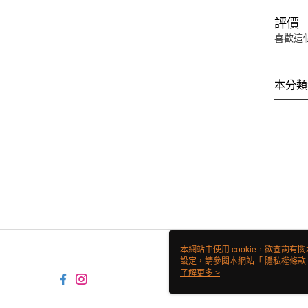
評價
喜歡這
本分類
本網站中使用 cookie，欲查詢有關
設定，請參閱本網站「
隱私權條款
使用 cookie。
了解更多 >