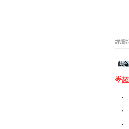
詳細
此商
🌟
超