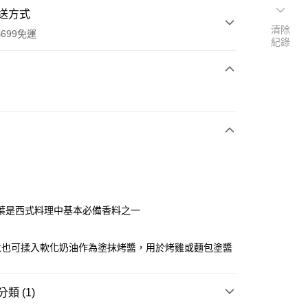
送方式
清除
699免運
紀錄
次付款
全家取貨
0，滿NT$699(含以上)免運費
葉是西式料理中基本必備香料之一
-11取貨
煮也可揉入軟化奶油作為塗抹烤醬，用於烤雞或麵包塗醬
0，滿NT$699(含以上)免運費
項勾選)
類 (1)
50