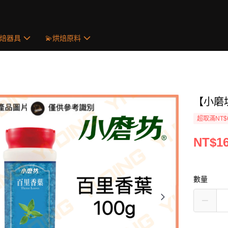
烘焙器具
💫烘焙原料
【小磨坊
超取滿NT$
NT$1
數量