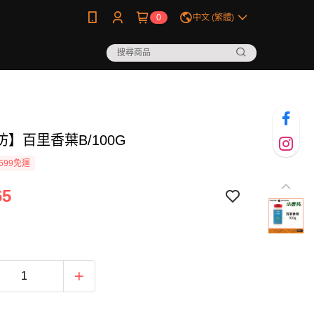
0
中文 (繁體)
】百里香葉B/100G
699免運
65