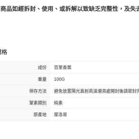
商品如經拆封、使用、或拆解以致缺乏完整性，及失去
規格
成份
百里香葉
重量
100G
保存方法
避免放置陽光直射高溫潮濕處開封後請密封
葷素類別
純素
原產地
摩洛哥