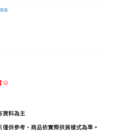
調味淋醬、香辛料
客服
合☺
布資料為主
片僅供參考、商品依實際供貨樣式為準。