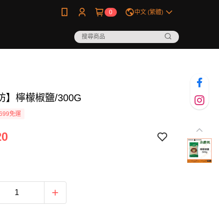
0
中文 (繁體)
】檸檬椒鹽/300G
699免運
20