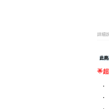
詳細
此商
🌟
超