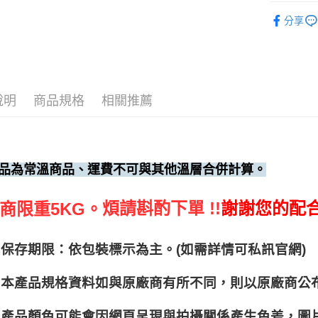
調味料、
分享
說明
商品規格
相關推薦
品為常溫商品、運費不可與其他溫層合併計算。
煩請斟酌下單 !!
謝謝您的配
商限重5KG。
保存期限：依包裝標示為主。(如需詳情可私訊官網)
本產品規格資料如與原廠商有所不同，則以原廠商公
產品顏色可能會因網頁呈現與拍攝關係產生色差，圖