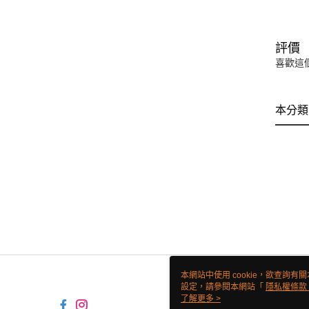
評價
喜歡這
本分類
本網站中使用 cookie，欲查詢有關
設定，請參閱本網站「
隱私權條款
使用 cookie。
了解更多 >