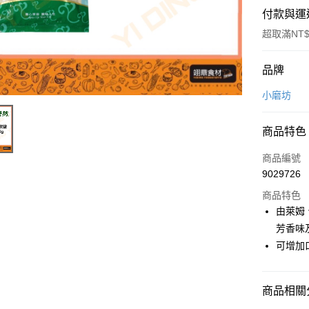
付款與運
超取滿NT$
付款方式
品牌
信用卡一
小磨坊
Apple Pay
商品特色
商品編號
運送方式
9029726
• 付款後
商品特色
每筆NT$6
由萊姆
芳香味
• 付款後7
可增加
每筆NT$6
(請點開選
商品相關分
每筆NT$2