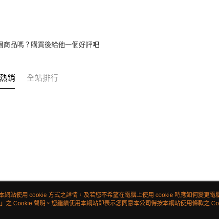
個商品嗎？購買後給他一個好評吧
熱銷
全站排行
本網站使用 cookie 方式之詳情，及若您不希望在電腦上使用 cookie 時應如何變更電腦的
」之 Cookie 聲明。您繼續使用本網站即表示您同意本公司得按本網站使用條款之 Coo
關於我們
客服資訊