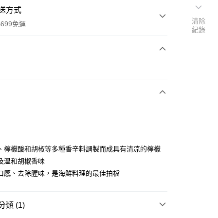
送方式
清除
699免運
紀錄
次付款
全家取貨
0，滿NT$699(含以上)免運費
、檸檬酸和胡椒等多種香辛料調製而成具有清凉的檸檬
及溫和胡椒香味
-11取貨
口感、去除腥味，是海鮮料理的最佳拍檔
0，滿NT$699(含以上)免運費
項勾選)
類 (1)
50