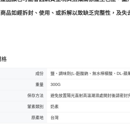
商品如經拆封、使用、或拆解以致缺乏完整性，及失去
規格
成份
鹽、調味劑(L-麩酸鈉、無水檸檬酸、DL-
重量
300G
保存方法
避免放置陽光直射高溫潮濕處開封後請密封
葷素類別
奶素
原產地
台灣