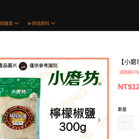
烘焙器具
💫烘焙原料
【小磨坊
超取滿NT$
NT$1
數量