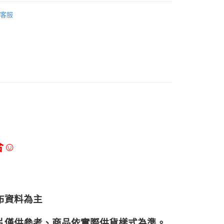
調味淋醬、香辛料
客服
合☺
布資料為主
片僅供參考、商品依實際供貨樣式為準。