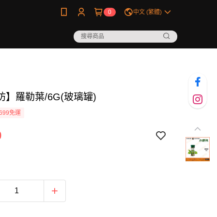
0
中文 (繁體)
】羅勒葉/6G(玻璃罐)
699免運
0