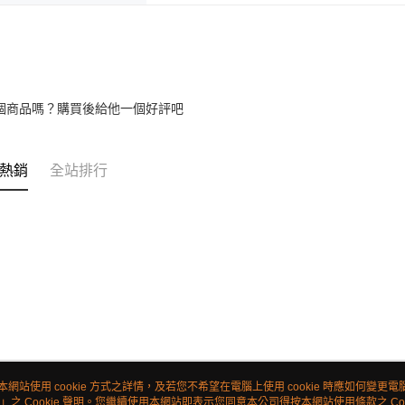
個商品嗎？購買後給他一個好評吧
熱銷
全站排行
本網站使用 cookie 方式之詳情，及若您不希望在電腦上使用 cookie 時應如何變更電腦的
」之 Cookie 聲明。您繼續使用本網站即表示您同意本公司得按本網站使用條款之 Coo
關於我們
客服資訊