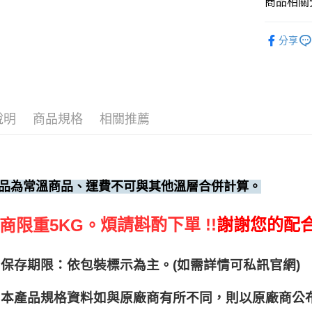
商品相關分
調味料、
分享
說明
商品規格
相關推薦
品為常溫商品、運費不可與其他溫層合併計算。
煩請斟酌下單 !!
謝謝您的配
商限重5KG。
保存期限：依包裝標示為主。(如需詳情可私訊官網)
本產品規格資料如與原廠商有所不同，則以原廠商公