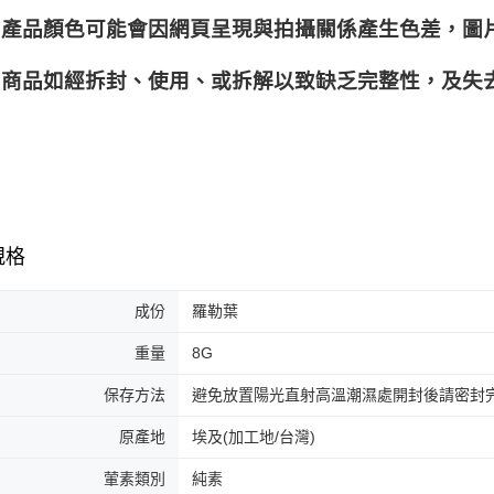
產品顏色可能會因網頁呈現與拍攝關係產生色差，圖
商品如經拆封、使用、或拆解以致缺乏完整性，及失去
規格
成份
羅勒葉
重量
8G
保存方法
避免放置陽光直射高溫潮濕處開封後請密封
原產地
埃及(加工地/台灣)
葷素類別
純素