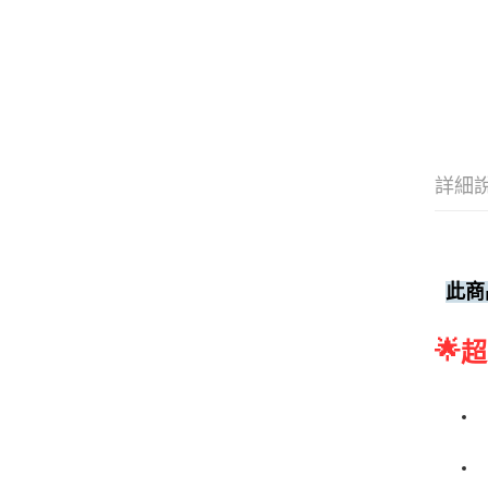
詳細
此商
🌟
超