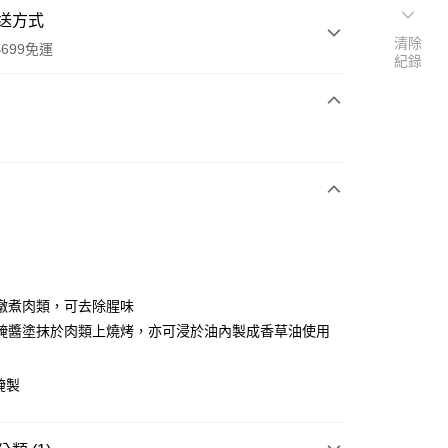
送方式
清除
699免運
紀錄
次付款
全家取貨
0，滿NT$699(含以上)免運費
燉煮肉類，可去除腥味
醃醬塗抹於肉類上燒烤，亦可浸於油內製成香草油使用
-11取貨
0，滿NT$699(含以上)免運費
醃製
項勾選)
50