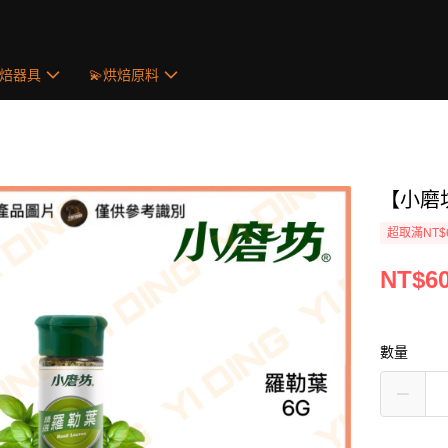
烘焙器具
💫烘焙原料
【小磨坊
超取滿NT$
NT$6
數量