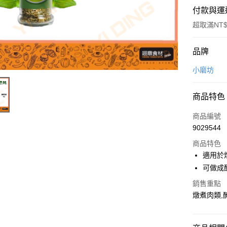
付款與運
超取滿NT$
付款方式
品牌
信用卡一
小磨坊
Apple Pay
商品特色
商品編號
運送方式
9029544
• 付款後
商品特色
每筆NT$6
適用於
可做成
• 付款後7
銷售重點
每筆NT$6
燉煮肉類,
(請點開選
每筆NT$2