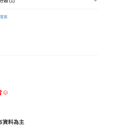
類 (1)
調味淋醬、香辛料
客服
合☺
布資料為主