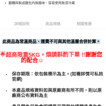
麵糰與製成麵包均無酸味、容易使用無須冷藏
• 付款後全家取貨
每筆NT$60，滿NT$699(含以上)免運費
• 付款後7-11取貨
詳細說明
商品規格
相關推薦
每筆NT$60，滿NT$699(含以上)免運費
(請點開選項勾選)
每筆NT$250
此商品為常溫商品、運費不可與其他溫層合併計算。
🌟
煩請斟酌下單 !!
謝謝您
超商限重5KG。
的配合☺
保存期限：依包裝標示為主。(如需詳情可私訊
官網)
本產品規格資料如與原廠商有所不同，則以原
廠商公布資料為主