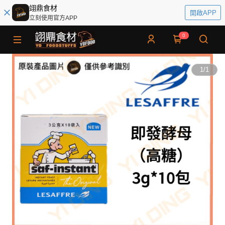
翊鼎食材
開啟APP
立刻使用官方APP
0
1
/
1