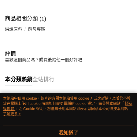
商品相關分類 (1)
烘焙原料
酵母專區
評價
喜歡這個商品嗎？購買後給他一個好評吧
本分類熱銷
全站排行
本網站中使用 cookie，欲查詢有關本網站使用 cookie 方式之詳情，及若您不希
熱門標籤
望在電腦上使用 cookie 時應如何變更電腦的 cookie 設定，請參閱本網站「
隱私
權條款
」之 Cookie 聲明。您繼續使用本網站即表示您同意本公司得按本網站使
用條款之 Cookie 聲明使用 cookie。
了解更多 >
我知道了