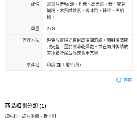
成份
蔬菜味造粒(鹽、乳糖、高麗菜、糖、麥芽
糊精、木質纖維素、調味劑、蒜粒、黑胡
椒。
重量
27G
保存方法
避免放置陽光直射高溫潮濕處，開封後請密
封完整，置於陰涼乾燥處。並在開封後請放
置冰箱冷藏並儘速食用完畢
原產地
印度(加工地/台灣)
客服
商品相關分類 (1)
調味料、調味淋醬、香辛料