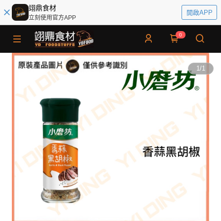
翊鼎食材
開啟APP
立刻使用官方APP
0
1
/
1