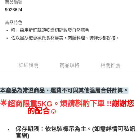
商品編號
• 付款後全家取貨
9026624
每筆NT$60，滿NT$699(含以上)免運費
商品特色
• 付款後7-11取貨
唯一採用新鮮蒜頭乾燥切碎散發自然蒜香
每筆NT$60，滿NT$699(含以上)免運費
佐以黑胡椒更襯托食材鮮美，肉類料理、醃拌炒都好搭。
(請點開選項勾選)
每筆NT$250
詳細說明
商品規格
相關推薦
本產品為常溫商品、運費不可與其他溫層合併計算。
🌟
煩請斟酌下單 !!
謝謝您
超商限重5KG。
的配合☺
保存期限：依包裝標示為主。(如需詳情可私訊
官網)