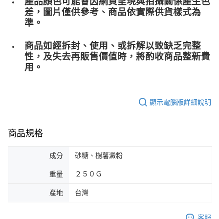
產品顏色可能會因網頁呈現與拍攝關係產生色
差，圖片僅供參考、商品依實際供貨樣式為
準。
商品如經拆封、使用、或拆解以致缺乏完整
性，及失去再販售價值時，將酌收商品整﻿新費
用。
顯示電腦版詳細說明
商品規格
成分
砂糖、樹薯澱粉
重量
２５０Ｇ
產地
台灣
客服