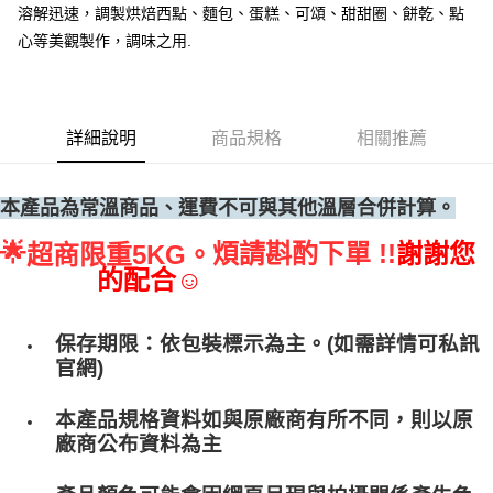
溶解迅速，調製烘焙西點、麵包、蛋糕、可頌、甜甜圈、餅乾、點
• 付款後全家取貨
心等美觀製作，調味之用.
每筆NT$60，滿NT$699(含以上)免運費
• 付款後7-11取貨
每筆NT$60，滿NT$699(含以上)免運費
詳細說明
商品規格
相關推薦
(請點開選項勾選)
每筆NT$250
本產品為常溫商品、運費不可與其他溫層合併計算。
🌟
煩請斟酌下單 !!
謝謝您
超商限重5KG。
的配合☺
保存期限：依包裝標示為主。(如需詳情可私訊
官網)
本產品規格資料如與原廠商有所不同，則以原
廠商公布資料為主