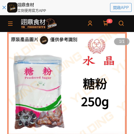
翊鼎食材
開啟APP
立刻使用官方APP
0
1
/
1