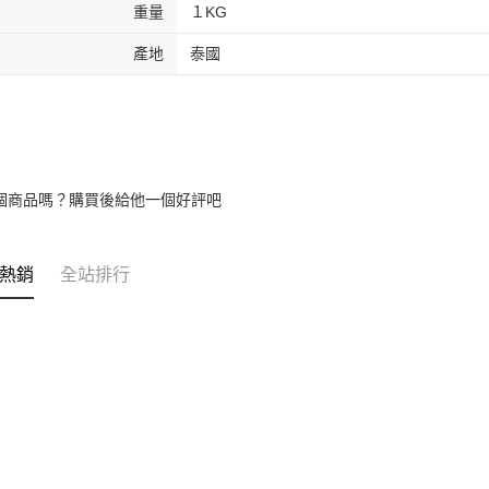
重量
１KG
產地
泰國
個商品嗎？購買後給他一個好評吧
熱銷
全站排行