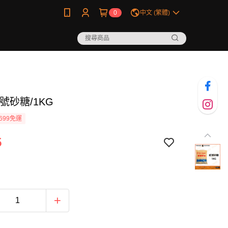
0
中文 (繁體)
號砂糖/1KG
699免運
5