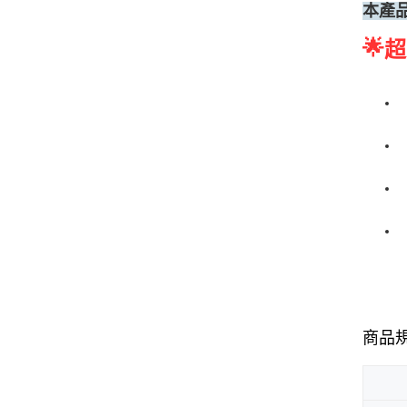
本產
🌟
超
商品