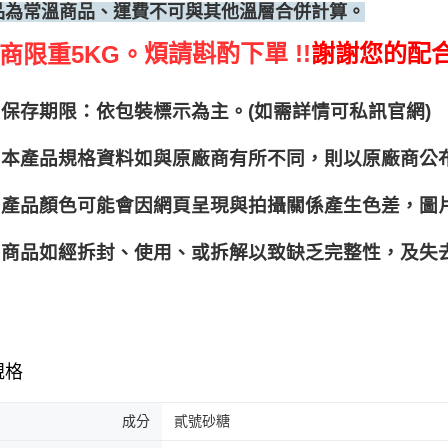
品為常溫商品、運費不可與其他溫層合併計算。
煩請斟酌下單 !!
謝謝您的配
商限重5KG。
保存期限：依包裝標示為主。(如需詳情可私訊官網)
本產品規格資料如與原廠商有所不同，則以原廠商公
產品顏色可能會因網頁呈現與拍攝關係產生色差，圖
商品如經拆封、使用、或拆解以致缺乏完整性，及失去
規格
成分
貳號砂糖