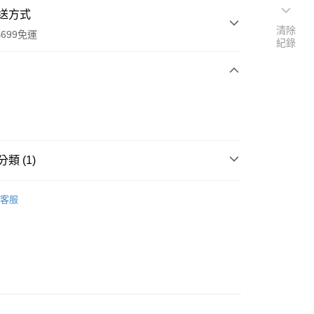
送方式
清除
699免運
紀錄
次付款
類 (1)
、糖漿
全家取貨
客服
0，滿NT$699(含以上)免運費
-11取貨
0，滿NT$699(含以上)免運費
項勾選)
50