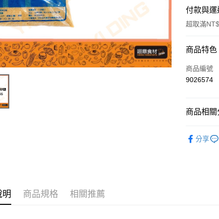
付款與運
超取滿NT$
付款方式
商品特色
信用卡一
商品編號
9026574
Apple Pay
商品相關分
運送方式
糖、糖粉
• 付款後
分享
每筆NT$6
• 付款後7
每筆NT$6
說明
商品規格
相關推薦
(請點開選
每筆NT$2