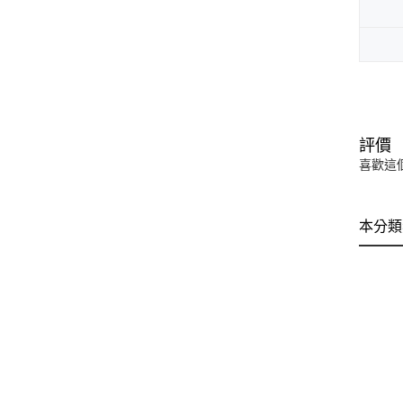
評價
喜歡這
本分類