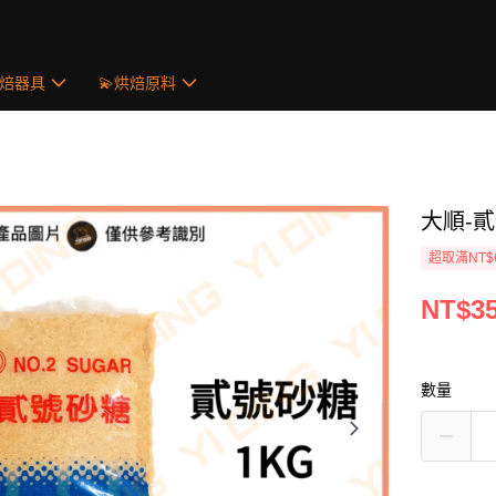
烘焙器具
💫烘焙原料
大順-貳
超取滿NT$
NT$3
數量