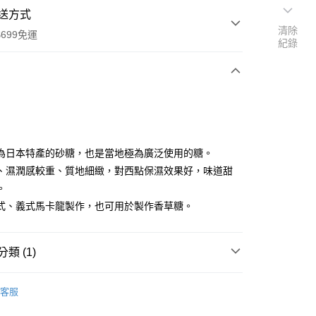
送方式
清除
699免運
紀錄
次付款
為日本特產的砂糖，也是當地極為廣泛使用的糖。
、濕潤感較重、質地細緻，對西點保濕效果好，味道甜
。
全家取貨
式、義式馬卡龍製作，也可用於製作香草糖。
0，滿NT$699(含以上)免運費
-11取貨
類 (1)
0，滿NT$699(含以上)免運費
、糖漿
項勾選)
客服
50