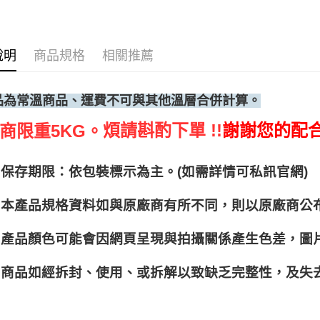
說明
商品規格
相關推薦
品為常溫商品、運費不可與其他溫層合併計算。
煩請斟酌下單 !!
謝謝您的配
商限重5KG。
保存期限：依包裝標示為主。(如需詳情可私訊官網)
本產品規格資料如與原廠商有所不同，則以原廠商公
產品顏色可能會因網頁呈現與拍攝關係產生色差，圖
商品如經拆封、使用、或拆解以致缺乏完整性，及失去