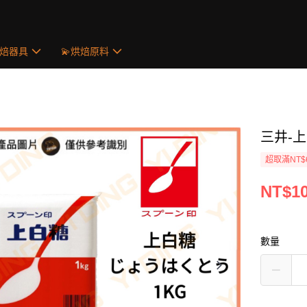
烘焙器具
💫烘焙原料
三井-上
超取滿NT$
NT$1
數量