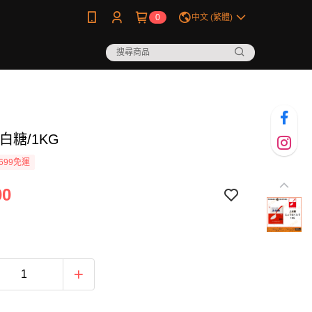
0
中文 (繁體)
白糖/1KG
699免運
00