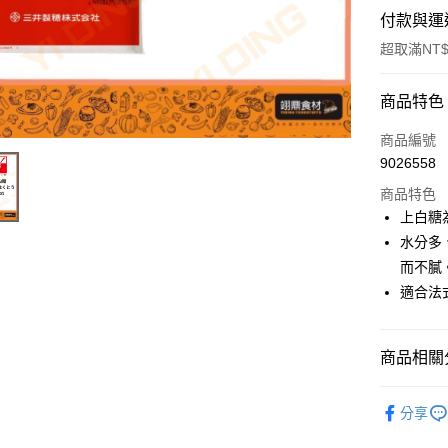
付款與運
超取滿NT$
付款方式
商品特色
信用卡一
商品編號
9026558
Apple Pay
商品特色
上白糖
運送方式
水分多
而不膩
• 付款後
適合法
每筆NT$6
• 付款後7
商品相關分
每筆NT$6
糖、糖粉
(請點開選
分享
每筆NT$2