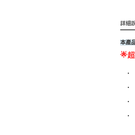
詳細
本產
🌟
超