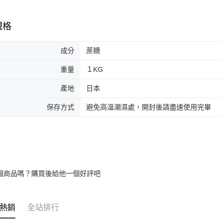
規格
成分
蔗糖
重量
１KG
產地
日本
保存方式
避免高溫潮濕處，開封後請盡速使用完畢
個商品嗎？購買後給他一個好評吧
熱銷
全站排行