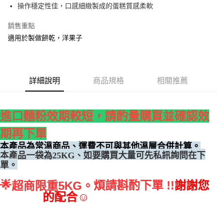
操作穩定性佳，口感細緻製成的蛋糕質感柔軟
• 付款後全家取貨
每筆NT$60，滿NT$699(含以上)免運費
銷售重點
適用於製做餅乾，洋果子
• 付款後7-11取貨
每筆NT$60，滿NT$699(含以上)免運費
(請點開選項勾選)
詳細說明
商品規格
相關推薦
每筆NT$250
進口麵粉效期較短，
請酌量購買並確認效
期再下單
本產品為常溫商品、運費不可與其他溫層合併計算。
、如要購買大量可先私訊詢問在下
本產品一袋為25KG
單。
🌟
煩請斟酌下單 !!
謝謝您
超商限重5KG。
的配合☺