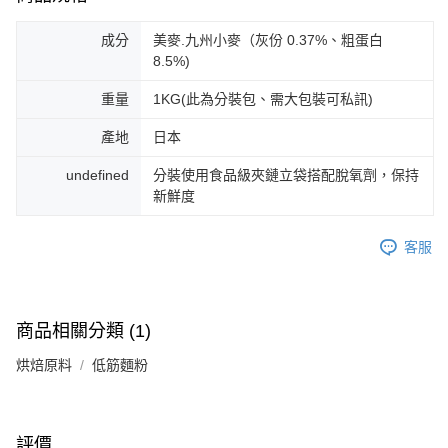
成分
美麥.九州小麥（灰份 0.37%、粗蛋白
8.5%)
重量
1KG(此為分裝包、需大包裝可私訊)
產地
日本
undefined
分裝使用食品級夾鏈立袋搭配脫氧劑，保持
新鮮度
客服
商品相關分類 (1)
烘焙原料
低筋麵粉
評價