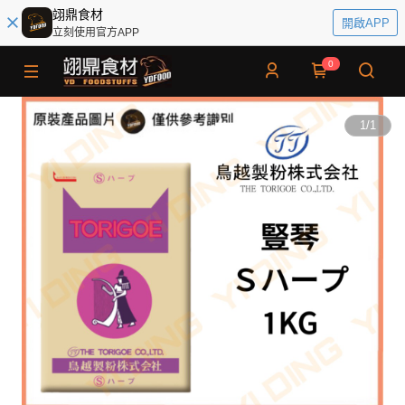
翊鼎食材
開啟APP
立刻使用官方APP
0
1
/
1