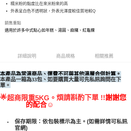
糯米粉的黏度比在來米粉來的高
• 付款後全家取貨
外表呈白色不透明狀，外表光澤度較佳質地較Q
每筆NT$60，滿NT$699(含以上)免運費
銷售重點
• 付款後7-11取貨
適用於許多中式點心如年糕、湯圓、麻糬、紅龜粿
每筆NT$60，滿NT$699(含以上)免運費
(請點開選項勾選)
每筆NT$250
詳細說明
商品規格
相關推薦
本產品為常溫商品、運費不可與其他溫層合併計算。
、如要購買大量可先私訊詢問在下
本產品一箱為33包
單。
🌟
煩請斟酌下單 !!
謝謝您
超商限重5KG。
的配合☺
保存期限：依包裝標示為主。(如需詳情可私訊
官網)