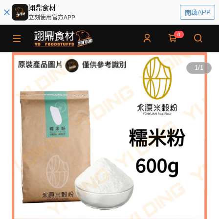
翊鼎食材
開啟APP
立刻使用官方APP
0
1
/
1