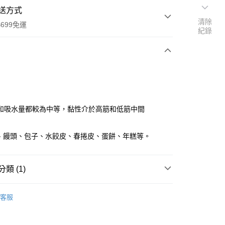
送方式
清除
699免運
紀錄
次付款
和吸水量都較為中等，黏性介於高筋和低筋中間
條、饅頭、包子、水餃皮、春捲皮、蛋餅、年糕等。
全家取貨
0，滿NT$699(含以上)免運費
類 (1)
-11取貨
0，滿NT$699(含以上)免運費
低筋麵粉
客服
項勾選)
50