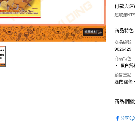
付款與運
超取滿NT$
付款方式
商品特色
信用卡一
商品編號
9026429
Apple Pay
商品特色
蛋白質
運送方式
銷售重點
適做:麵
• 付款後
每筆NT$6
商品相關分
• 付款後7
每筆NT$6
烘焙原料
分享
(請點開選
每筆NT$2