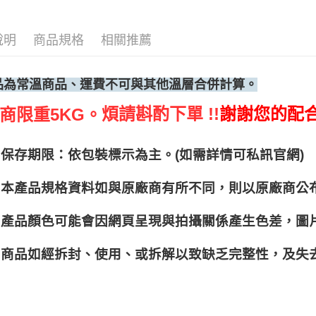
說明
商品規格
相關推薦
品為常溫商品、運費不可與其他溫層合併計算。
煩請斟酌下單 !!
謝謝您的配
商限重5KG。
保存期限：依包裝標示為主。(如需詳情可私訊官網)
本產品規格資料如與原廠商有所不同，則以原廠商公
產品顏色可能會因網頁呈現與拍攝關係產生色差，圖
商品如經拆封、使用、或拆解以致缺乏完整性，及失去