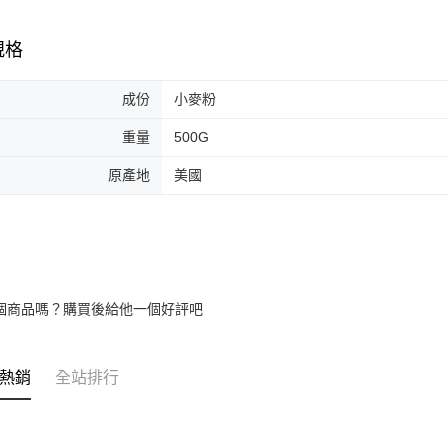
規格
成份
小麥粉
重量
500G
原產地
美國
個商品嗎？購買後給他一個好評吧
熱銷
全站排行