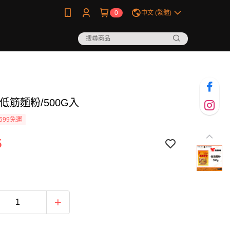
0
中文 (繁體)
低筋麵粉/500G入
699免運
5