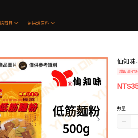
烘焙器具
💫烘焙原料
仙知味-
超取滿NT$
NT$3
數量