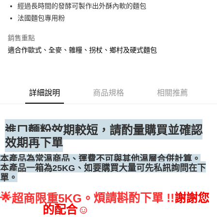
經過長時間的發酵可製作出外酥內軟的麵包
• 付款後全家取貨
法國麵包專用粉
每筆NT$60，滿NT$699(含以上)免運費
銷售重點
• 付款後7-11取貨
適合作歐式、全麥、雜糧、拐杖、鄉村及硬式麵包
每筆NT$60，滿NT$699(含以上)免運費
(請點開選項勾選)
每筆NT$250
詳細說明
商品規格
相關推薦
進口麵粉效期較短，
請酌量購買並確認
效期再下單
本產品為常溫商品、運費不可與其他溫層合併計算。
、如要購買大量可先私訊詢問在下
本產品一箱為25KG
單。
🌟
煩請斟酌下單 !!
謝謝您
超商限重5KG。
的配合☺