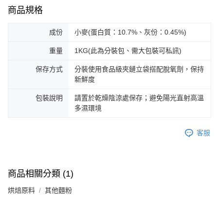
商品規格
成份
小麥(蛋白質：10.7%、灰份：0.45%)
重量
1KG(此為分裝包、需大包裝可私訊)
保存方式
分裝使用食品級夾鏈立袋搭配脫氧劑，保持
新鮮度
包裝說明
請置於乾燥陰涼處保存；避免陽光直射高溫
多濕環境
客服
商品相關分類 (1)
烘焙原料
其他麵粉