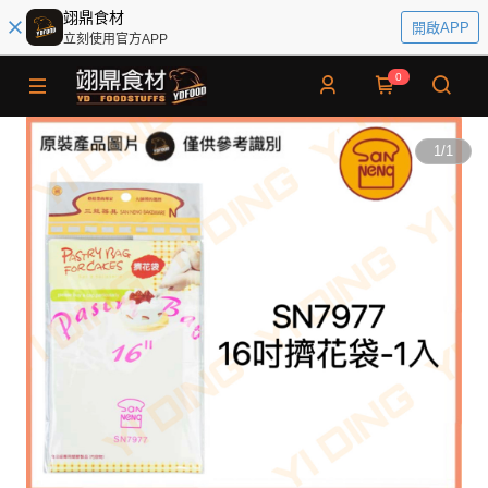
翊鼎食材
開啟APP
立刻使用官方APP
0
1
/
1