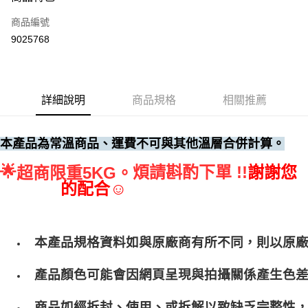
運送方式
商品編號
• 付款後全家取貨
9025768
每筆NT$60，滿NT$699(含以上)免運費
• 付款後7-11取貨
每筆NT$60，滿NT$699(含以上)免運費
詳細說明
商品規格
相關推薦
(請點開選項勾選)
每筆NT$250
本產品為常溫商品、運費不可與其他溫層合併計算。
🌟
煩請斟酌下單 !!
謝謝您
超商限重5KG。
的配合☺
本產品規格資料如與原廠商有所不同，則以原
產品顏色可能會因網頁呈現與拍攝關係產生色
商品如經拆封、使用、或拆解以致缺乏完整性，