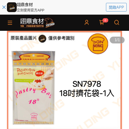
翊鼎食材
開啟APP
立刻使用官方APP
0
1
/
1