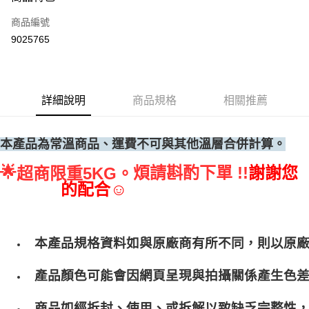
運送方式
商品編號
• 付款後全家取貨
9025765
每筆NT$60，滿NT$699(含以上)免運費
• 付款後7-11取貨
每筆NT$60，滿NT$699(含以上)免運費
詳細說明
商品規格
相關推薦
(請點開選項勾選)
每筆NT$250
本產品為常溫商品、運費不可與其他溫層合併計算。
🌟
煩請斟酌下單 !!
謝謝您
超商限重5KG。
的配合☺
本產品規格資料如與原廠商有所不同，則以原
產品顏色可能會因網頁呈現與拍攝關係產生色
商品如經拆封、使用、或拆解以致缺乏完整性，