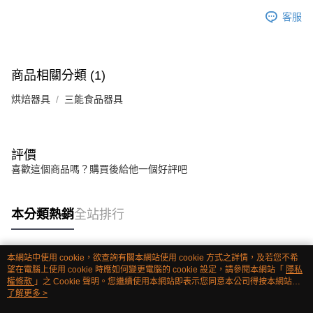
客服
商品相關分類 (1)
烘焙器具
三能食品器具
評價
喜歡這個商品嗎？購買後給他一個好評吧
本分類熱銷
全站排行
本網站中使用 cookie，欲查詢有關本網站使用 cookie 方式之詳情，及若您不希
熱門標籤
望在電腦上使用 cookie 時應如何變更電腦的 cookie 設定，請參閱本網站「
隱私
權條款
」之 Cookie 聲明。您繼續使用本網站即表示您同意本公司得按本網站使
用條款之 Cookie 聲明使用 cookie。
了解更多 >