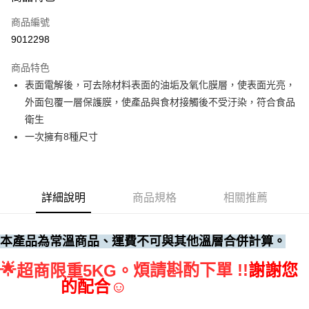
運送方式
商品編號
• 付款後全家取貨
9012298
每筆NT$60，滿NT$699(含以上)免運費
商品特色
• 付款後7-11取貨
表面電解後，可去除材料表面的油垢及氧化膜層，使表面光亮，
每筆NT$60，滿NT$699(含以上)免運費
外面包覆一層保護膜，使產品與食材接觸後不受汙染，符合食品
(請點開選項勾選)
衛生
每筆NT$250
一次擁有8種尺寸
詳細說明
商品規格
相關推薦
本產品為常溫商品、運費不可與其他溫層合併計算。
🌟
煩請斟酌下單 !!
謝謝您
超商限重5KG。
的配合☺