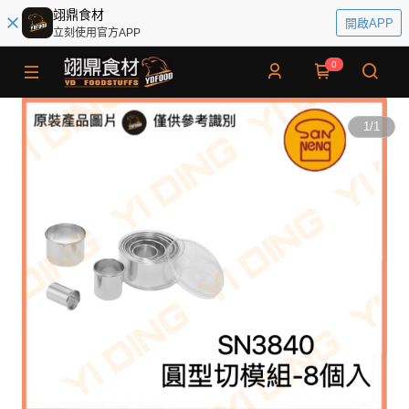
翊鼎食材
開啟APP
立刻使用官方APP
0
1
/
1