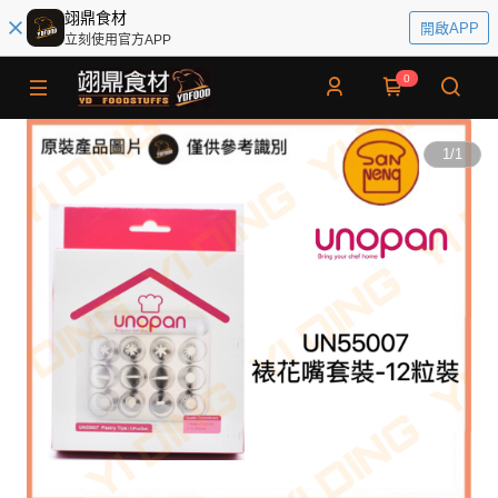
翊鼎食材
開啟APP
立刻使用官方APP
0
1
/
1