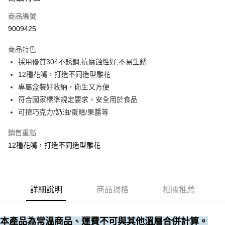
運送方式
商品編號
• 付款後全家取貨
9009425
每筆NT$60，滿NT$699(含以上)免運費
商品特色
• 付款後7-11取貨
採用優質304不銹鋼,抗腐蝕性好,不易生銹
每筆NT$60，滿NT$699(含以上)免運費
12種花嘴，打造不同造型雕花
(請點開選項勾選)
專屬盒裝好收納，衛生又方便
每筆NT$250
符合國家標準規定要求，安全用於食品
可擠巧克力/奶油/蛋糕/果醬等
銷售重點
12種花嘴，打造不同造型雕花
詳細說明
商品規格
相關推薦
本產品為常溫商品、運費不可與其他溫層合併計算。