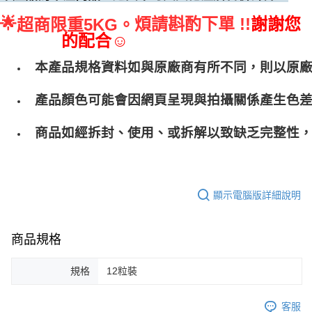
🌟
煩請斟酌下單 !!
謝謝您
超商限重5KG。
的配合☺
本產品規格資料如與原廠商有所不同，則以原
產品顏色可能會因網頁呈現與拍攝關係產生色
商品如經拆封、使用、或拆解以致缺乏完整性，
顯示電腦版詳細說明
商品規格
規格
12粒裝
客服