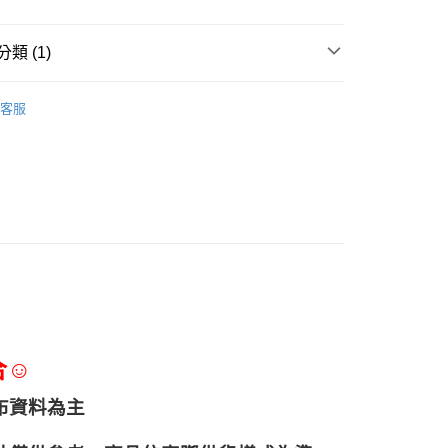
類 (1)
三能食品器具
客服
合☺
布資料為主