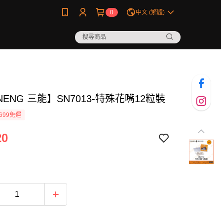
0
中文 (繁體)
NENG 三能】SN7013-特殊花嘴12粒裝
699免運
20