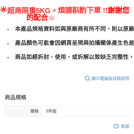
🌟
煩請斟酌下單 !!
謝謝您
超商限重5KG。
的配合☺
本產品規格資料如與原廠商有所不同，則以原
產品顏色可能會因網頁呈現與拍攝關係產生色
商品如經拆封、使用、或拆解以致缺乏完整性，
顯示電腦版詳細說明
商品規格
規格
3件組
客服