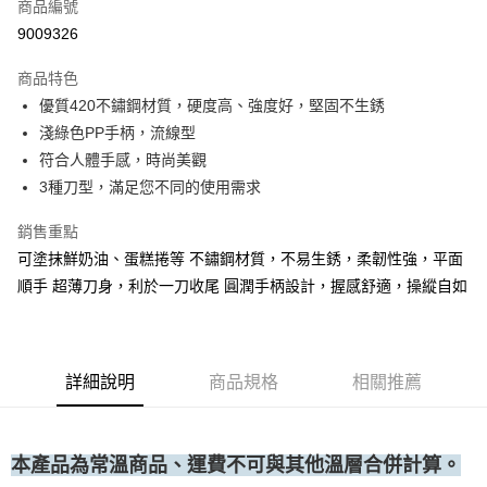
商品編號
• 付款後全家取貨
9009326
每筆NT$60，滿NT$699(含以上)免運費
商品特色
• 付款後7-11取貨
優質420不鏽鋼材質，硬度高、強度好，堅固不生銹
每筆NT$60，滿NT$699(含以上)免運費
淺綠色PP手柄，流線型
(請點開選項勾選)
符合人體手感，時尚美觀
每筆NT$250
3種刀型，滿足您不同的使用需求
銷售重點
可塗抹鮮奶油、蛋糕捲等 不鏽鋼材質，不易生銹，柔韌性強，平面
順手 超薄刀身，利於一刀收尾 圓潤手柄設計，握感舒適，操縱自如
詳細說明
商品規格
相關推薦
本產品為常溫商品、運費不可與其他溫層合併計算。