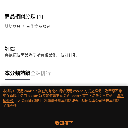
商品相關分類 (1)
烘焙器具
三能食品器具
評價
喜歡這個商品嗎？購買後給他一個好評吧
本分類熱銷
全站排行
本網站中使用 cookie，欲查詢有關本網站使用 cookie 方式之詳情，及若您不希
熱門標籤
望在電腦上使用 cookie 時應如何變更電腦的 cookie 設定，請參閱本網站「
隱私
權條款
」之 Cookie 聲明。您繼續使用本網站即表示您同意本公司得按本網站使
用條款之 Cookie 聲明使用 cookie。
了解更多 >
我知道了