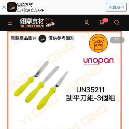
翊鼎食材
開啟APP
立刻使用官方APP
0
1
/
1