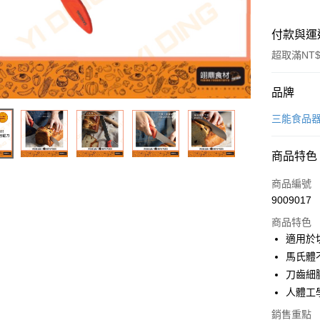
付款與運
超取滿NT$
付款方式
品牌
信用卡一
三能食品
Apple Pay
商品特色
商品編號
運送方式
9009017
• 付款後
商品特色
每筆NT$6
適用於
馬氏體
• 付款後7
刀齒細
每筆NT$6
人體工
(請點開選
銷售重點