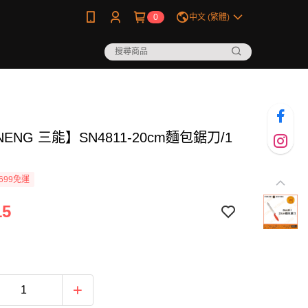
0
中文 (繁體)
NENG 三能】SN4811-20cm麵包鋸刀/1
699免運
15