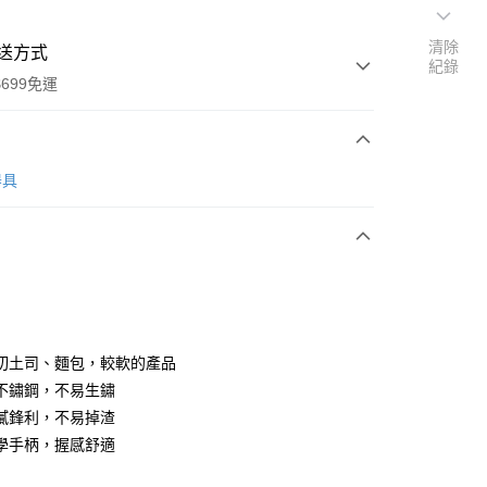
清除
送方式
紀錄
699免運
次付款
器具
全家取貨
0，滿NT$699(含以上)免運費
切土司、麵包，較軟的產品
不鏽鋼，不易生鏽
-11取貨
膩鋒利，不易掉渣
0，滿NT$699(含以上)免運費
學手柄，握感舒適
項勾選)