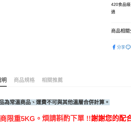
每筆NT$2
420食品
適
商品相關分
烘焙器具
分享
說明
商品規格
相關推薦
品為常溫商品、運費不可與其他溫層合併計算。
煩請斟酌下單 !!
謝謝您的配
商限重5KG。