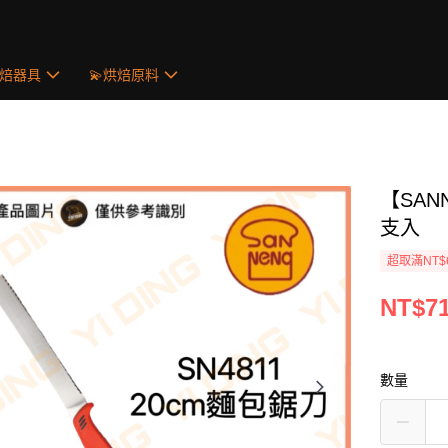
烘焙器具
💫烘焙原料
【SAN
支入
超取滿NT$
NT$7
數量