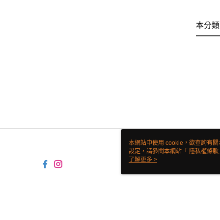
本分類
本網站中使用 cookie，欲查詢有關
設定，請參閱本網站「
隱私權條款
使用 cookie。
了解更多 >