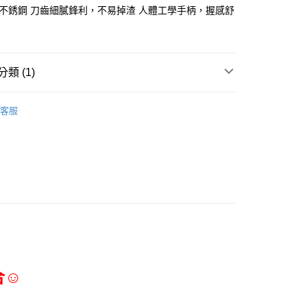
50
級不銹鋼 刀齒細膩鋒利，不易掉渣 人體工學手柄，握感舒
類 (1)
三能食品器具
客服
合☺