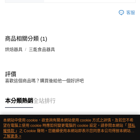
客服
商品相關分類 (1)
烘焙器具
三能食品器具
評價
喜歡這個商品嗎？購買後給他一個好評吧
本分類熱銷
全站排行
本網站中使用 cookie，欲查詢有關本網站使用 cookie 方式之詳情，及若您不希
熱門標籤
望在電腦上使用 cookie 時應如何變更電腦的 cookie 設定，請參閱本網站「
隱私
權條款
」之 Cookie 聲明。您繼續使用本網站即表示您同意本公司得按本網站使
用條款之 Cookie 聲明使用 cookie。
了解更多 >