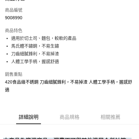
運送方式
商品編號
• 付款後全家取貨
9008990
每筆NT$60，滿NT$699(含以上)免運費
商品特色
• 付款後7-11取貨
適用於切土司、麵包，較軟的產品
每筆NT$60，滿NT$699(含以上)免運費
馬氏體不鏽鋼，不易生鏽
(請點開選項勾選)
刀齒細膩鋒利，不易掉渣
每筆NT$250
人體工學手柄，握感舒適
銷售重點
420食品級不銹鋼 刀齒細膩鋒利，不易掉渣 人體工學手柄，握感舒
適
詳細說明
商品規格
相關推薦