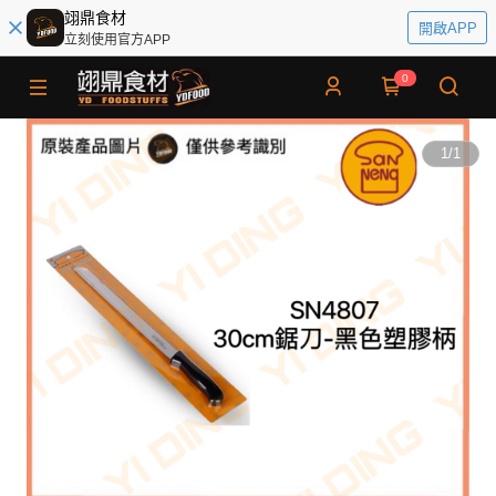
翊鼎食材
開啟APP
立刻使用官方APP
0
1
/
1