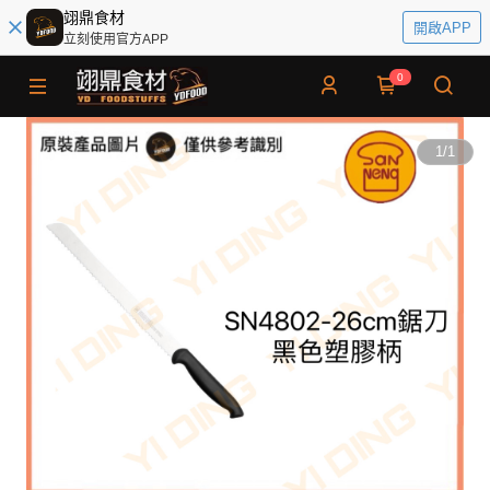
翊鼎食材
開啟APP
立刻使用官方APP
0
1
/
1