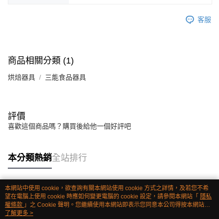
客服
商品相關分類 (1)
烘焙器具
三能食品器具
評價
喜歡這個商品嗎？購買後給他一個好評吧
本分類熱銷
全站排行
本網站中使用 cookie，欲查詢有關本網站使用 cookie 方式之詳情，及若您不希
熱門標籤
望在電腦上使用 cookie 時應如何變更電腦的 cookie 設定，請參閱本網站「
隱私
權條款
」之 Cookie 聲明。您繼續使用本網站即表示您同意本公司得按本網站使
用條款之 Cookie 聲明使用 cookie。
了解更多 >