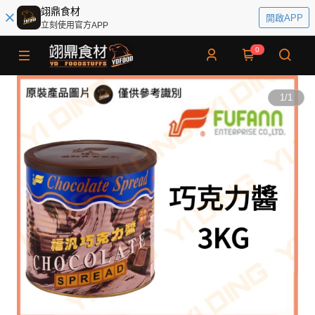
翊鼎食材
開啟APP
立刻使用官方APP
0
1
/
1