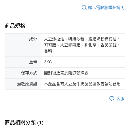
顯示電腦版詳細說明
商品規格
成分
大豆沙拉油、特級砂糖、脫脂奶粉棕櫚油、
可可脂、大豆卵磷脂、乳化劑、香莢蘭醛、
香料
重量
3KG
保存方式
開封後放置於陰涼乾燥處
過敏原資訊
本產品含有大豆及牛奶製品過敏者請勿食用
客服
商品相關分類 (1)