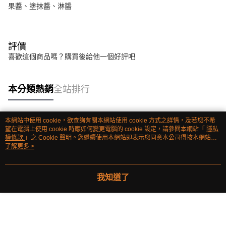
果醬、塗抹醬、淋醬
評價
喜歡這個商品嗎？購買後給他一個好評吧
本分類熱銷
全站排行
本網站中使用 cookie，欲查詢有關本網站使用 cookie 方式之詳情，及若您不希
熱門標籤
望在電腦上使用 cookie 時應如何變更電腦的 cookie 設定，請參閱本網站「
隱私
權條款
」之 Cookie 聲明。您繼續使用本網站即表示您同意本公司得按本網站使
用條款之 Cookie 聲明使用 cookie。
了解更多 >
我知道了