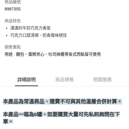
商品編號
• 付款後全家取貨
8987355
每筆NT$60，滿NT$699(含以上)免運費
商品特色
• 付款後7-11取貨
濃濃的牛奶巧克力香氣
每筆NT$60，滿NT$699(含以上)免運費
巧克力口感滑順、奶香風味絕佳
(請點開選項勾選)
銷售重點
每筆NT$250
用途 : 麵包、蛋糕夾心、吐司抹醬等各式西點皆可使用
詳細說明
商品規格
相關推薦
本產品為常溫商品、運費不可與其他溫層合併計算。
、如要購買大量可先私訊詢問在下
本產品一箱為6罐
單。