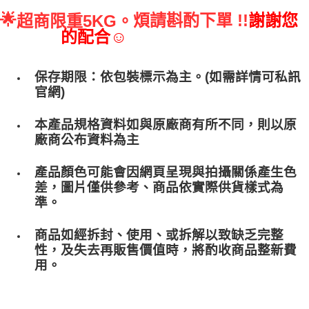
🌟
煩請斟酌下單 !!
謝謝您
超商限重5KG。
的配合☺
保存期限：依包裝標示為主。(如需詳情可私訊
官網)
本產品規格資料如與原廠商有所不同，則以原
廠商公布資料為主
產品顏色可能會因網頁呈現與拍攝關係產生色
差，圖片僅供參考、商品依實際供貨樣式為
準。
商品如經拆封、使用、或拆解以致缺乏完整
性，及失去再販售價值時，將酌收商品整﻿新費
用。