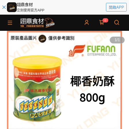
翊鼎食材
開啟APP
立刻使用官方APP
0
1
/
1