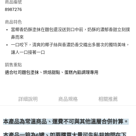
商品編號
• 付款後全家取貨
8987276
每筆NT$60，滿NT$699(含以上)免運費
商品特色
• 付款後7-11取貨
當椰香奶酥塗抹在麵包還沒送到口中前，奶酥的濃郁香甜立刻撲
每筆NT$60，滿NT$699(含以上)免運費
鼻而來
(請點開選項勾選)
一口咬下，清爽的椰子絲與香濃奶香交織出多層次的獨特美味，
每筆NT$250
讓人一口接著一口
銷售重點
適合吐司麵包塗抹、烘焙甜點、蛋糕內餡調理專用
詳細說明
商品規格
相關推薦
本產品為常溫商品、運費不可與其他溫層合併計算。
、如要購買大量可先私訊詢問在下
本產品一箱為6罐