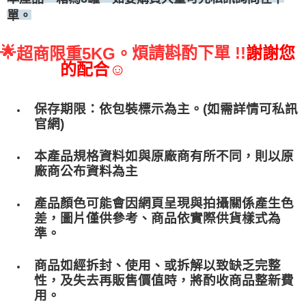
單。
🌟
煩請斟酌下單 !!
謝謝您
超商限重5KG。
的配合☺
保存期限：依包裝標示為主。(如需詳情可私訊
官網)
本產品規格資料如與原廠商有所不同，則以原
廠商公布資料為主
產品顏色可能會因網頁呈現與拍攝關係產生色
差，圖片僅供參考、商品依實際供貨樣式為
準。
商品如經拆封、使用、或拆解以致缺乏完整
性，及失去再販售價值時，將酌收商品整﻿新費
用。