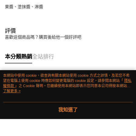
果醬、塗抹醬、淋醬
評價
喜歡這個商品嗎？購買後給他一個好評吧
本分類熱銷
全站排行
本網站中使用 cookie，欲查詢有關本網站使用 cookie 方式之詳情，及若您不希
熱門標籤
望在電腦上使用 cookie 時應如何變更電腦的 cookie 設定，請參閱本網站「
隱私
權條款
」之 Cookie 聲明。您繼續使用本網站即表示您同意本公司得按本網站使
用條款之 Cookie 聲明使用 cookie。
了解更多 >
我知道了