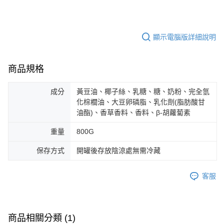
顯示電腦版詳細說明
商品規格
成分
黃豆油、椰子絲、乳糖、糖、奶粉、完全氫
化棕櫚油、大豆卵磷脂、乳化劑(脂肪酸甘
油酯)、香草香料、香料、β-胡蘿蔔素
重量
800G
保存方式
開罐後存放陰涼處無需冷藏
客服
商品相關分類 (1)