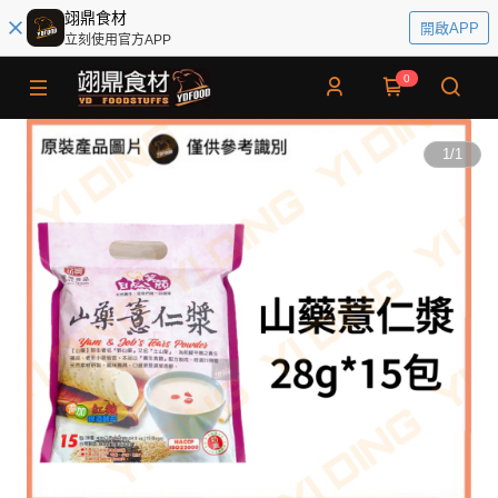
翊鼎食材
開啟APP
立刻使用官方APP
0
1
/
1