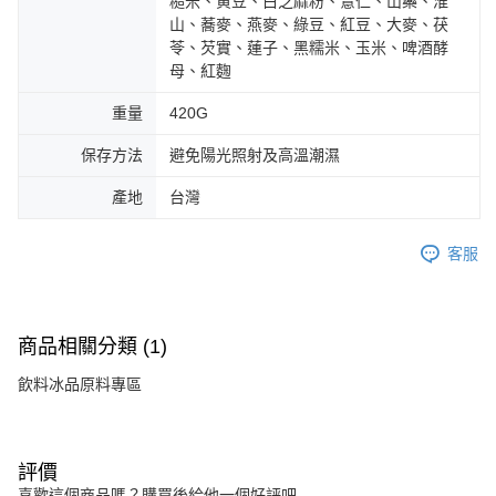
糙米、黄豆、白芝麻粉、薏仁、山藥、淮
山、蕎麥、燕麥、綠豆、紅豆、大麥、茯
苓、芡實、蓮子、黑糯米、玉米、啤酒酵
母、紅麴
重量
420G
保存方法
避免陽光照射及高溫潮濕
產地
台灣
客服
商品相關分類 (1)
飲料冰品原料專區
評價
喜歡這個商品嗎？購買後給他一個好評吧