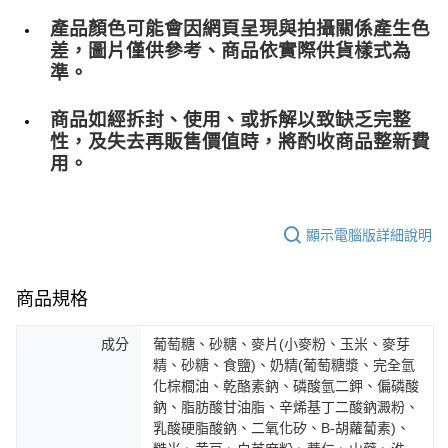
產品顏色可能會因網頁呈現與拍攝關係產生色
差，圖片僅供參考、商品依實際供貨樣式為
準。
商品如經拆封、使用、或拆解以致缺乏完整
性，及失去再販售價值時，將酌收商品整﻿新費
用。
顯示電腦版詳細說明
商品規格
成分
葡萄糖、砂糖、麥片(小麥粉、玉米、麥芽
精、砂糖、食鹽)、奶精(葡萄糖漿、完全氫
化棕櫚油、乾酪素鈉、磷酸氫二鉀、偏磷酸
鈉、脂肪酸甘油脂、辛烯基丁二酸鈉澱粉、
乳酸硬脂酸鈉、二氧化矽、B-胡蘿蔔素)、