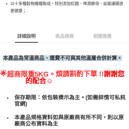
以十多種穀物雜糧製成，特別添加紅麴、啤酒酵母、益菌讓腸道
• 付款後全家取貨
更健康；
每筆NT$60，滿NT$699(含以上)免運費
• 付款後7-11取貨
每筆NT$60，滿NT$699(含以上)免運費
詳細說明
商品規格
相關推薦
(請點開選項勾選)
每筆NT$250
本產品為常溫商品、運費不可與其他溫層合併計算。
🌟
煩請斟酌下單 !!
謝謝您
超商限重5KG。
的配合☺
保存期限：依包裝標示為主。(如需詳情可私訊
官網)
本產品規格資料如與原廠商有所不同，則以原
廠商公布資料為主