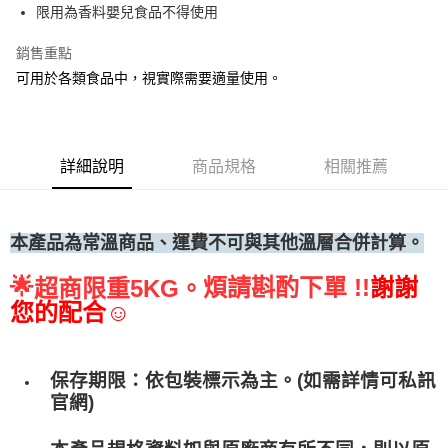
限用為香料嬰兒食品不得使用
• 付款後全家取貨
每筆NT$60，滿NT$699(含以上)免運費
銷售重點
可用於各類食品中，視實際需要適量使用。
• 付款後7-11取貨
每筆NT$60，滿NT$699(含以上)免運費
(請點開選項勾選)
詳細說明
商品規格
相關推薦
每筆NT$250
本產品為常溫商品、運費不可與其他溫層合併計算。
🌟
煩請斟酌下單 !!
謝謝
超商限重5KG。
您的配合☺
保存期限：依包裝標示為主。(如需詳情可私訊
官網)