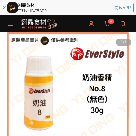
翊鼎食材
開啟APP
立刻使用官方APP
0
1
/
1