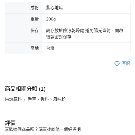
成份
紫心地瓜
重量
200g
保存
請存放於陰涼乾燥處.避免陽光直射，開啟
後請密封保存
產地
台灣
客服
商品相關分類 (1)
烘焙原料
香草、香料、風味粉
評價
喜歡這個商品嗎？購買後給他一個好評吧