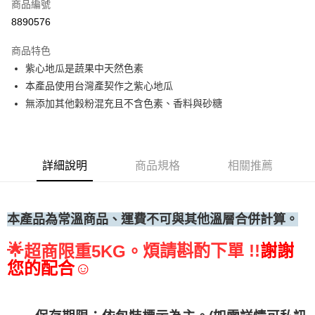
商品編號
• 付款後全家取貨
8890576
每筆NT$60，滿NT$699(含以上)免運費
商品特色
• 付款後7-11取貨
紫心地瓜是蔬果中天然色素
每筆NT$60，滿NT$699(含以上)免運費
本產品使用台灣產契作之紫心地瓜
(請點開選項勾選)
無添加其他穀粉混充且不含色素、香料與砂糖
每筆NT$250
詳細說明
商品規格
相關推薦
本產品為常溫商品、運費不可與其他溫層合併計算。
🌟
煩請斟酌下單 !!
謝謝
超商限重5KG。
您的配合☺