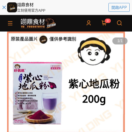
翊鼎食材
開啟APP
立刻使用官方APP
0
1
/
1