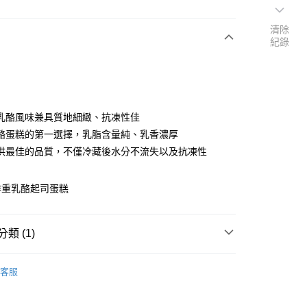
清除
紀錄
次付款
乳酪風味兼具質地細緻、抗凍性佳
酪蛋糕的第一選擇，乳脂含量純、乳香濃厚
供最佳的品質，不僅冷藏後水分不流失以及抗凍性
作重乳酪起司蛋糕
00
類 (1)
鮮奶油、乳製品
客服