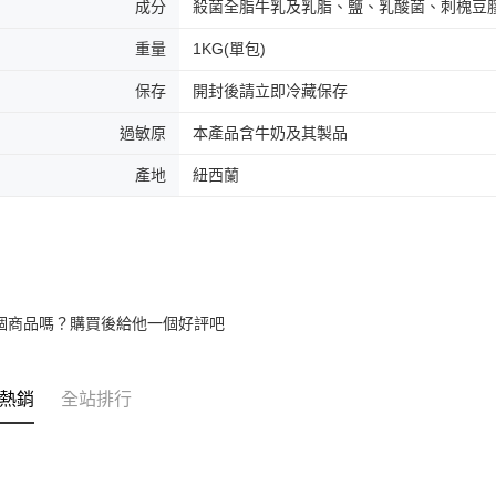
成分
殺菌全脂牛乳及乳脂、鹽、乳酸菌、刺槐豆
重量
1KG(單包)
保存
開封後請立即冷藏保存
過敏原
本產品含牛奶及其製品
產地
紐西蘭
個商品嗎？購買後給他一個好評吧
熱銷
全站排行