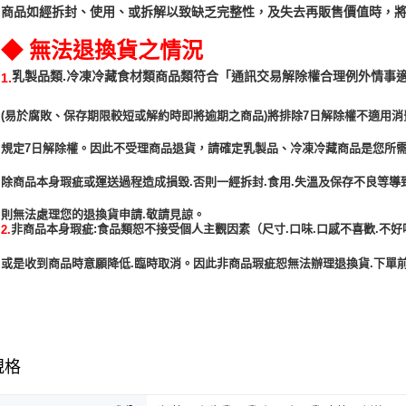
商品如經拆封、使用、或拆解以致缺乏完整性，及失去再販售價值時，將
◆ 無法退換貨之情況
「通訊交易解除權合理例外情事
乳製品類.冷凍冷藏食材類商品類符合
1.
(易於腐敗、保存期限較短或解約時即將逾期之商品)將排除7日解除權不適用消
規定7日解除權。因此不受理商品退貨，請確定乳製品、冷凍冷藏商品是您所
除商品本身瑕疵或運送過程造成損毀.否則一經拆封.食用.失溫及保存不良等導
非商品本身瑕疵:食品類恕不接受個人主觀因素（尺寸.口味.口感不喜歡.不好
2.
或是收到商品時意願降低.臨時取消。因此非商品瑕疵恕無法辦理退換貨.下單前
規格