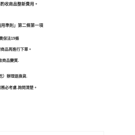
酌收商品整﻿新費用。
適用準則」第二條第一項
費保法19條
需商品再進行下單。
致商品變質.
吃）辦理退換貨.
務必考慮.詢問清楚。