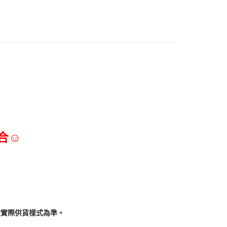
合☺
依實際供貨樣式為準。