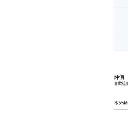
評價
喜歡這
本分類