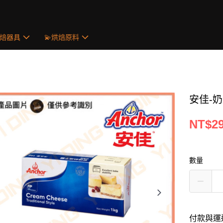
烘焙器具
💫烘焙原料
安佳-奶
NT$2
數量
付款與運