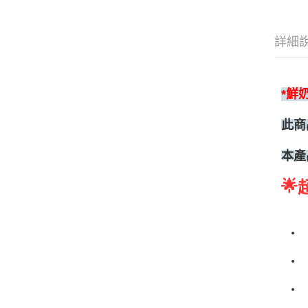
詳細
*鮮
此商
本產
🌟