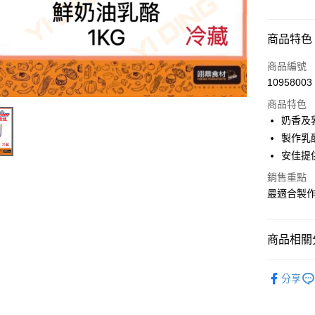
付款方式
商品特色
信用卡一
商品編號
10958003
Apple Pay
商品特色
ATM付款
奶香及
製作乳
安佳提
運送方式
銷售重點
•冷藏宅配
最適合製
每筆NT$3
商品相關分
冷藏商品
分享