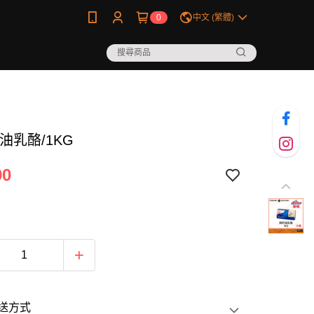
0
中文 (繁體)
油乳酪/1KG
90
送方式