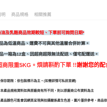
說明
商品規格
相關推薦
奶油及乳酪商品效期較短、下單前可詢問日期*
品為低溫商品、運費不可與其他溫層合併計算。
、因超商超限無法配送、僅宅配運送。
品一箱為12盒
煩請斟酌下單 !!
謝謝您的配
超商限重5KG。
保存期限：依包裝標示為主。(如需詳情可私訊官網)
本產品規格資料如與原廠商有所不同，則以原廠商公布資料為主
產品顏色可能會因網頁呈現與拍攝關係產生色差，圖片僅供參考、商品