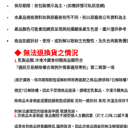
保存期限：依包裝標示為主。(如需詳情可私訊官網)
本產品規格資料如與原廠商有所不同，則以原廠商公布資料為主
產品顏色可能會因網頁呈現與拍攝關係產生色差，圖片僅供參考
商品如經拆封、使用、或拆解以致缺乏完整性，及失去再販售價值
◆ 無法退換貨之情況
乳製品類.冷凍冷藏食材類商品類符合
1.
「通訊交易解除權合理例外情事適用準則」第二條第一項
(易於腐敗、保存期限較短或解約時即將逾期之商品)將排除7日解除權
規定7日解除權。因此不受理商品退貨，請確定乳製品、冷凍冷藏商
除商品本身瑕疵或運送過程造成損毀.否則一經拆封.食用.失溫及保存
非商品本身瑕疵:食品類恕不接受個人主觀因素（尺寸.口味.口感不喜
2.
或是收到商品時意願降低.臨時取消。因此非商品瑕疵恕無法辦理退換貨