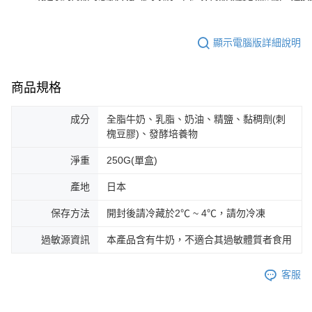
顯示電腦版詳細說明
商品規格
成分
全脂牛奶、乳脂、奶油、精鹽、黏稠劑(刺
槐豆膠)、發酵培養物
淨重
250G(單盒)
產地
日本
保存方法
開封後請冷藏於2℃ ~ 4℃，請勿冷凍
過敏源資訊
本產品含有牛奶，不適合其過敏體質者食用
客服