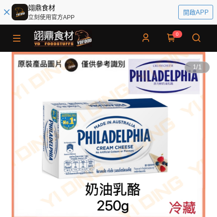
翊鼎食材
開啟APP
立刻使用官方APP
0
1
/
1