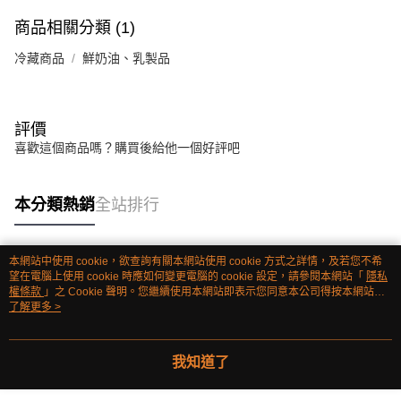
商品相關分類 (1)
冷藏商品
鮮奶油、乳製品
評價
喜歡這個商品嗎？購買後給他一個好評吧
本分類熱銷
全站排行
本網站中使用 cookie，欲查詢有關本網站使用 cookie 方式之詳情，及若您不希
熱門標籤
望在電腦上使用 cookie 時應如何變更電腦的 cookie 設定，請參閱本網站「
隱私
權條款
」之 Cookie 聲明。您繼續使用本網站即表示您同意本公司得按本網站使
用條款之 Cookie 聲明使用 cookie。
了解更多 >
我知道了