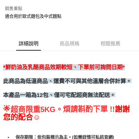
•冷藏宅配
銷售重點
每筆NT$300
適合用於歐式麵包及中式麵點
詳細說明
商品規格
相關推薦
*鮮奶油及乳酪商品效期較短、下單前可詢問日期*
此商品為低溫商品、運費不可與其他溫層合併計算。
、僅可宅配超商無法配送。
本產品一箱為12包
🌟
煩請斟酌下單 !!
謝謝
超商限重5KG。
您的配合☺
保存期限：依包裝標示為主。(如需詳情可私訊官網)