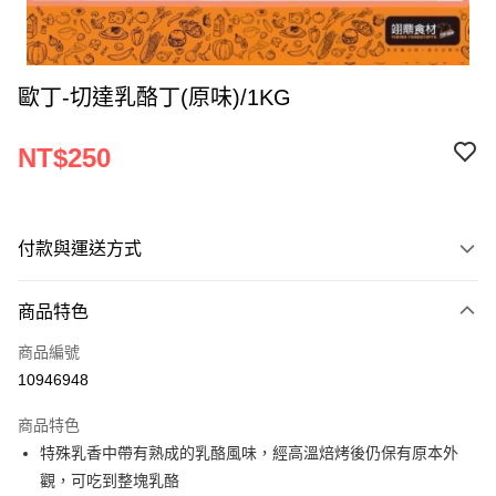
歐丁-切達乳酪丁(原味)/1KG
NT$250
付款與運送方式
付款方式
商品特色
信用卡一次付款
商品編號
Apple Pay
10946948
ATM付款
商品特色
特殊乳香中帶有熟成的乳酪風味，經高溫焙烤後仍保有原本外
運送方式
觀，可吃到整塊乳酪