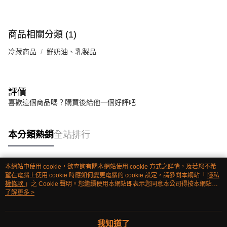
商品相關分類 (1)
冷藏商品
鮮奶油、乳製品
評價
喜歡這個商品嗎？購買後給他一個好評吧
本分類熱銷
全站排行
本網站中使用 cookie，欲查詢有關本網站使用 cookie 方式之詳情，及若您不希
熱門標籤
望在電腦上使用 cookie 時應如何變更電腦的 cookie 設定，請參閱本網站「
隱私
權條款
」之 Cookie 聲明。您繼續使用本網站即表示您同意本公司得按本網站使
用條款之 Cookie 聲明使用 cookie。
了解更多 >
我知道了