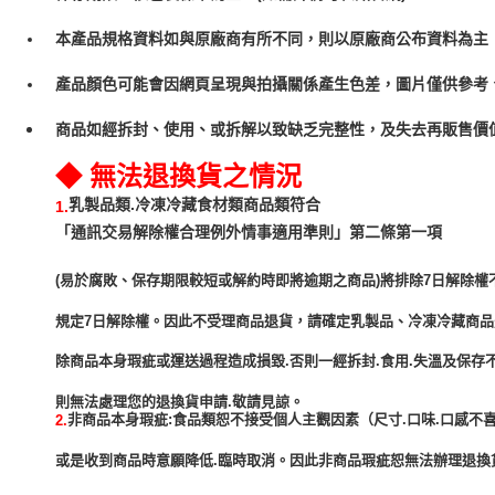
本產品規格資料如與原廠商有所不同，則以原廠商公布資料為主
產品顏色可能會因網頁呈現與拍攝關係產生色差，圖片僅供參考
商品如經拆封、使用、或拆解以致缺乏完整性，及失去再販售價值
◆ 無法退換貨之情況
乳製品類.冷凍冷藏食材類商品類符合
1.
「通訊交易解除權合理例外情事適用準則」第二條第一項
(易於腐敗、保存期限較短或解約時即將逾期之商品)將排除7日解除權
規定7日解除權。因此不受理商品退貨，請確定乳製品、冷凍冷藏商
除商品本身瑕疵或運送過程造成損毀.否則一經拆封.食用.失溫及保存
非商品本身瑕疵:食品類恕不接受個人主觀因素（尺寸.口味.口感不喜
2.
或是收到商品時意願降低.臨時取消。因此非商品瑕疵恕無法辦理退換貨