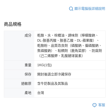
顯示電腦版詳細說明
商品規格
成分
乾酪、水、棕櫚油、調味劑（檸檬酸鈉、
DL-胺基丙酸、胺基乙酸、DL-蘋果酸）、
乾酪粉、品質改良劑（磷酸鈉、偏磷酸鈉、
焦磷酸鈉）、粘稠劑（鹿角菜膠）、防腐劑
（己二烯酸鉀、乳酸鏈球菌素）
重量
1KG(1包)
保存
開封後請立即冷藏保存
過敏原
含牛奶製品及其製品
產地
台灣
客服