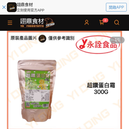
翊鼎食材
開啟APP
立刻使用官方APP
0
1
/
1