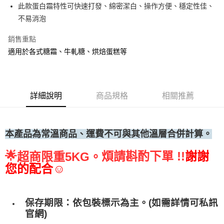
此款蛋白霜特性可快速打發、綿密潔白、操作方便、穩定性佳、
• 付款後全家取貨
不易消泡
每筆NT$60，滿NT$699(含以上)免運費
銷售重點
• 付款後7-11取貨
適用於各式糖霜、牛軋糖、烘焙蛋糕等
每筆NT$60，滿NT$699(含以上)免運費
(請點開選項勾選)
每筆NT$250
詳細說明
商品規格
相關推薦
本產品為常溫商品、運費不可與其他溫層合併計算。
🌟
煩請斟酌下單 !!
謝謝
超商限重5KG。
您的配合☺
保存期限：依包裝標示為主。(如需詳情可私訊
官網)