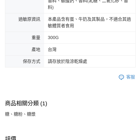
香料、碳酸鈣、香料(乳糖、二氧化矽、香
料)
過敏原資訊
本產品含有蛋、牛奶及其製品，不適合其過
敏體質者食用
重量
300G
產地
台灣
保存方式
請存放於陰涼乾燥處
客服
商品相關分類 (1)
糖、糖粉、糖漿
評價