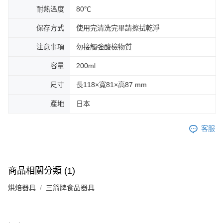
耐熱溫度
80℃
保存方式
使用完清洗完畢請擦拭乾淨
注意事項
勿接觸強酸檢物質
容量
200ml
尺寸
長118×寬81×高87 mm
產地
日本
客服
商品相關分類 (1)
烘焙器具
三箭牌食品器具