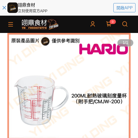
翊鼎食材
開啟APP
立刻使用官方APP
0
1
/
1