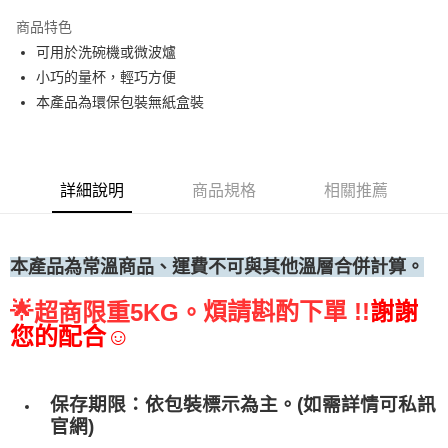
運送方式
商品特色
可用於洗碗機或微波爐
• 付款後全家取貨
小巧的量杯，輕巧方便
每筆NT$60，滿NT$699(含以上)免運費
本產品為環保包裝無紙盒裝
• 付款後7-11取貨
每筆NT$60，滿NT$699(含以上)免運費
(請點開選項勾選)
詳細說明
商品規格
相關推薦
每筆NT$250
本產品為常溫商品、運費不可與其他溫層合併計算。
🌟
煩請斟酌下單 !!
謝謝
超商限重5KG。
您的配合☺
保存期限：依包裝標示為主。(如需詳情可私訊
官網)