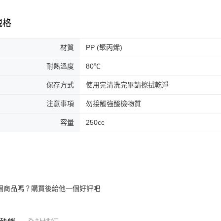
規格
材質
PP (聚丙烯)
耐熱溫度
80℃
保存方式
使用完清洗完畢請擦拭乾淨
注意事項
勿接觸強酸檢物質
容量
250cc
個商品嗎？購買後給他一個好評吧