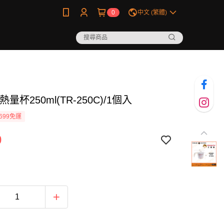
0
中文 (繁體)
量杯250ml(TR-250C)/1個入
699免運
0