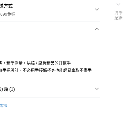
送方式
清除
699免運
紀錄
次付款
明，精準測量，烘焙 / 廚房精品的好幫手
熱手把設計，不必用手接觸杯身也能輕易拿取不傷手
全家取貨
0，滿NT$699(含以上)免運費
類 (1)
-11取貨
三箭牌食品器具
客服
0，滿NT$699(含以上)免運費
項勾選)
50