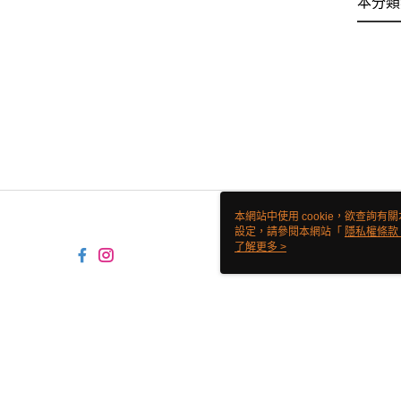
本分類
本網站中使用 cookie，欲查詢有關
設定，請參閱本網站「
隱私權條款
使用 cookie。
了解更多 >
TW-MWG1-61-162 Web2.0 Defa
© 2026 by 翊鼎食材有限公司