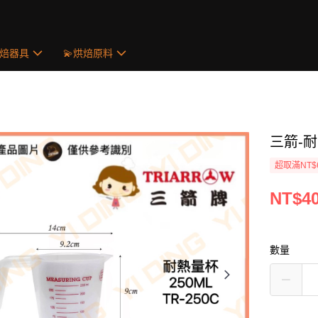
烘焙器具
💫烘焙原料
三箭-耐熱
超取滿NT$
NT$4
數量