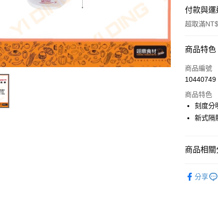
付款與運
超取滿NT$
付款方式
商品特色
信用卡一
商品編號
10440749
Apple Pay
商品特色
刻度分
運送方式
新式隔
• 付款後
每筆NT$6
商品相關分
• 付款後7
烘焙器具
分享
每筆NT$6
(請點開選
每筆NT$2