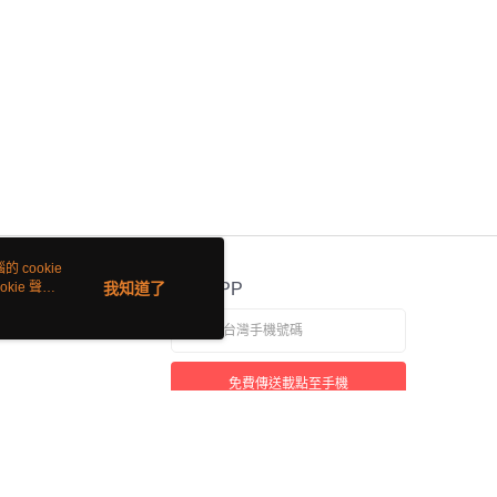
 cookie
kie 聲明
我知道了
官方APP
免費傳送載點至手機
若接到可疑電話，請洽詢165反詐騙專線
本站最佳瀏覽環境請使用 Google Chrome、Firefox 或 Edge 以上版本