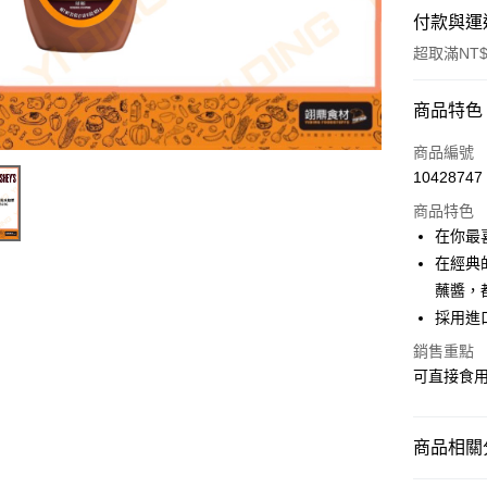
付款與運
超取滿NT$
付款方式
商品特色
信用卡一
商品編號
10428747
Apple Pay
商品特色
在你最
運送方式
在經典
蘸醬，
• 付款後
採用進
每筆NT$6
銷售重點
• 付款後7
可直接食
每筆NT$6
(請點開選
商品相關分
每筆NT$2