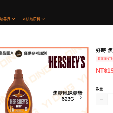
烘焙器具
💫烘焙原料
好時-焦
超取滿NT$
NT$1
數量