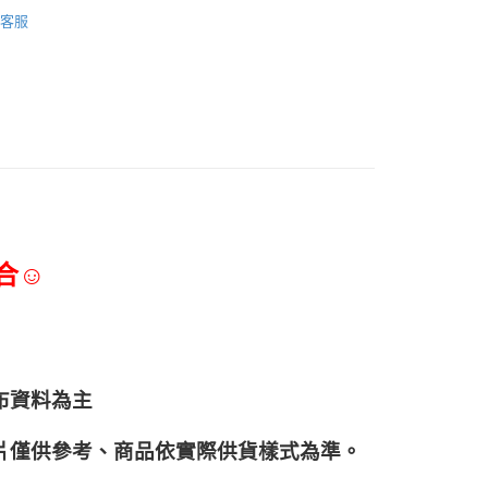
巧克力專區(冷藏)
客服
合☺
布資料為主
片僅供參考、商品依實際供貨樣式為準。