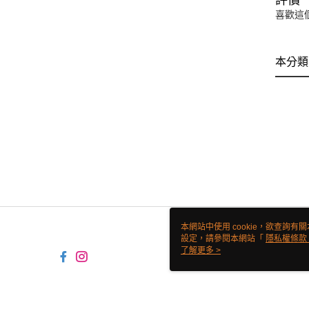
評價
喜歡這
本分類
本網站中使用 cookie，欲查詢有關
設定，請參閱本網站「
隱私權條款
使用 cookie。
了解更多 >