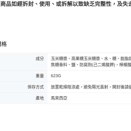
商品如經拆封、使用、或拆解以致缺乏完整性，及失去
規格
成分
玉米糖漿、高果糖玉米糖漿、水、糖、脫脂奶
焦糖香料、鹽、防腐劑(己二烯酸鉀)、檸檬
重量
623G
保存方式
放置乾燥陰涼處，避免陽光直射，開封後請
產地
馬來西亞