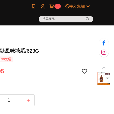
0
中文 (繁體)
糖風味糖漿/623G
699免運
95