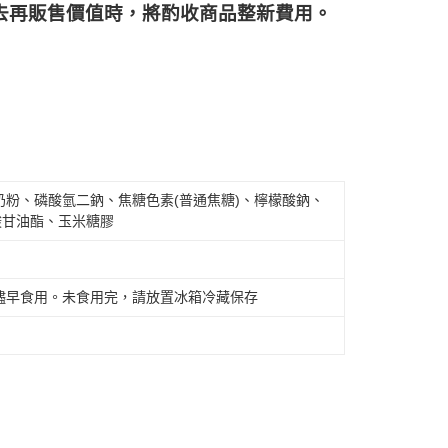
再販售價值時，將酌收商品整﻿新費用。
粉、磷酸氫二鈉、焦糖色素(普通焦糖)、檸檬酸鈉、
酸甘油酯、玉米糖膠
儘早食用。未食用完，請放置冰箱冷藏保存