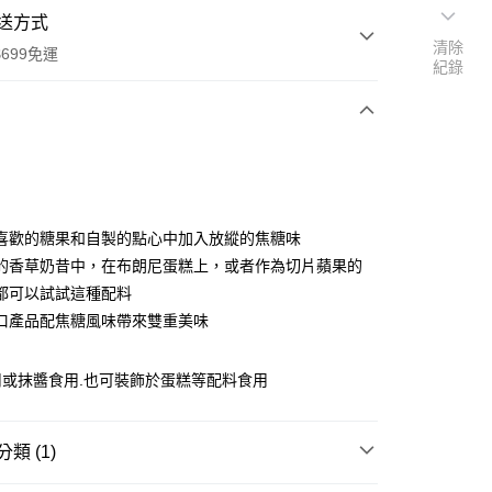
送方式
清除
699免運
紀錄
次付款
喜歡的糖果和自製的點心中加入放縱的焦糖味
的香草奶昔中，在布朗尼蛋糕上，或者作為切片蘋果的
都可以試試這種配料
全家取貨
口產品配焦糖風味帶來雙重美味
0，滿NT$699(含以上)免運費
-11取貨
用或抹醬食用.也可裝飾於蛋糕等配料食用
0，滿NT$699(含以上)免運費
項勾選)
類 (1)
50