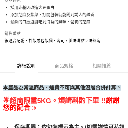
商品特色
採用非基因改造大豆蛋白
• 付款後全家取貨
添加芝麻及紫菜，打開包裝就能聞到誘人的鹹香
每筆NT$60，滿NT$699(含以上)免運費
鬆酥的口感還能吃到海苔的鮮味，營養的芝麻
• 付款後7-11取貨
銷售重點
每筆NT$60，滿NT$699(含以上)免運費
很適合配粥、拌飯或包飯糰、壽司，美味滿點回味無窮
(請點開選項勾選)
每筆NT$250
詳細說明
商品規格
相關推薦
本產品為常溫商品、運費不可與其他溫層合併計算。
🌟
煩請斟酌下單 !!
謝謝
超商限重5KG。
您的配合☺
保存期限：依包裝標示為主。(如需詳情可私訊