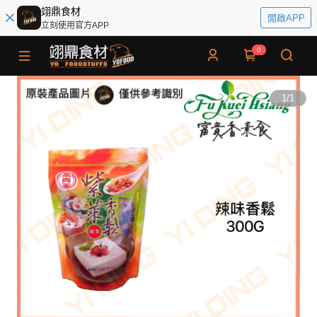
翊鼎食材
開啟APP
立刻使用官方APP
0
1
/
1