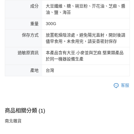
成分
大豆纖維、糖、碗豆粉、芥花油、芝麻、醬
油、鹽、海苔
重量
300G
保存方式
放置乾燥陰涼處，避免陽光直射，開封後請
儘早食用。未食用完，請妥善密封保存
過敏原資訊
本產品含有大豆.小麥並與芝麻.堅果類產品
於同一機器設備生產
產地
台灣
客服
商品相關分類 (1)
南北雜貨