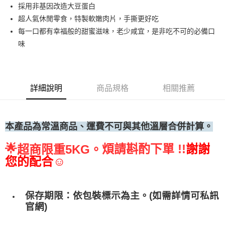
採用非基因改造大豆蛋白
• 付款後全家取貨
超人氣休閒零食，特製軟嫩肉片，手撕更好吃
每筆NT$60，滿NT$699(含以上)免運費
每一口都有幸福般的甜蜜滋味，老少咸宜，是非吃不可的必備口
• 付款後7-11取貨
味
每筆NT$60，滿NT$699(含以上)免運費
(請點開選項勾選)
每筆NT$250
詳細說明
商品規格
相關推薦
本產品為常溫商品、運費不可與其他溫層合併計算。
🌟
煩請斟酌下單 !!
謝謝
超商限重5KG。
您的配合☺
保存期限：依包裝標示為主。(如需詳情可私訊
官網)