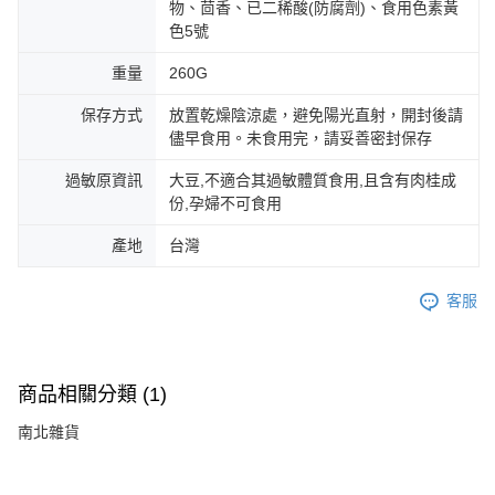
物、茴香、已二稀酸(防腐劑)、食用色素黃
色5號
重量
260G
保存方式
放置乾燥陰涼處，避免陽光直射，開封後請
儘早食用。未食用完，請妥善密封保存
過敏原資訊
大豆,不適合其過敏體質食用,且含有肉桂成
份,孕婦不可食用
產地
台灣
客服
商品相關分類 (1)
南北雜貨