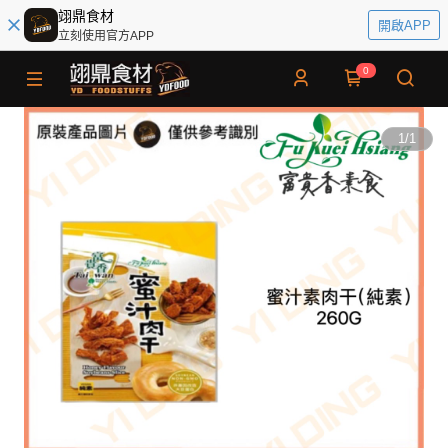
翊鼎食材
開啟APP
立刻使用官方APP
0
1
/
1