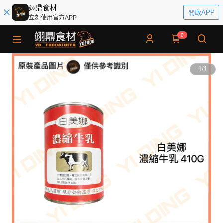
翊鼎食材
開啟APP
立刻使用官方APP
0
1
/
1