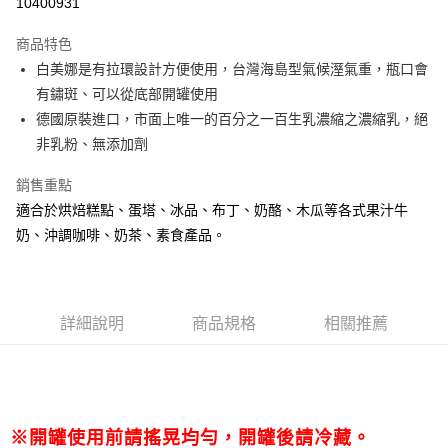
10400931
運送方式
商品特色
白美娜是有拉環設計方便使用，台灣海島型氣候溼氣重，瓶口會
• 付款後全家取貨
有鏽斑、可以從底部開罐使用
每筆NT$60，滿NT$699(含以上)免運費
德國原裝進口，市面上唯一的百分之一百生乳濃縮之濃縮乳，絕
• 付款後7-11取貨
非乳粉、無添加劑
每筆NT$60，滿NT$699(含以上)免運費
銷售重點
(請點開選項勾選)
適合於烘焙糕點、蛋塔、冰品、布丁、奶酪、木瓜等各式果汁牛
每筆NT$250
奶、沖調咖啡、奶茶、素食產品。
詳細說明
商品規格
相關推薦
※開罐使用前請搖晃均勻，開罐後請冷藏。