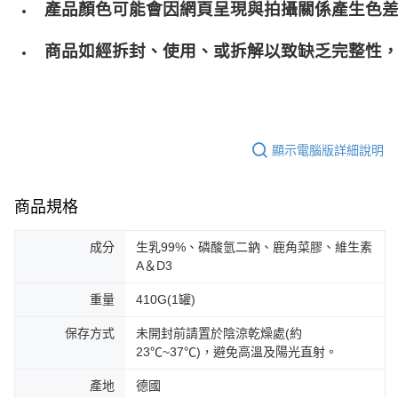
產品顏色可能會因網頁呈現與拍攝關係產生色
商品如經拆封、使用、或拆解以致缺乏完整性，
顯示電腦版詳細說明
商品規格
成分
生乳99%、磷酸氫二鈉、鹿角菜膠、維生素
A＆D3
重量
410G(1罐)
保存方式
未開封前請置於陰涼乾燥處(約
23℃~37℃)，避免高溫及陽光直射。
產地
德國