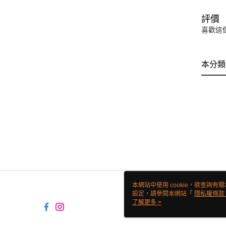
評價
喜歡這
本分類
本網站中使用 cookie，欲查詢有關
設定，請參閱本網站「
隱私權條款
使用 cookie。
了解更多 >