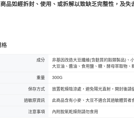
商品如經拆封、使用、或拆解以致缺乏完整性，及失去
規格
成分
非基因改造大豆纖維(含麩質的穀類製品)、
大豆油、醬油、食用鹽、糖、酵母萃取物、
重量
300G
保存方式
放置乾燥陰涼處，避免陽光直射，開封後請
過敏原資訊
此商品含有小麥、大豆不適合其過敏體質者
注意事項
內附脫氧乾燥劑請勿食用