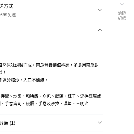
送方式
清除
699免運
紀錄
次付款
自然原味調製而成，南瓜營養價值極高，多食用南瓜對
益！
不過分焙炒，入口不燥熱。
全家取貨
0，滿NT$699(含以上)免運費
常拌飯、炒飯、和稀飯、刈包、饅頭、粽子、涼拌豆腐或
-11取貨
糰、手卷壽司、飯糰、手卷及沙拉、漢堡、三明治
0，滿NT$699(含以上)免運費
項勾選)
類 (1)
50