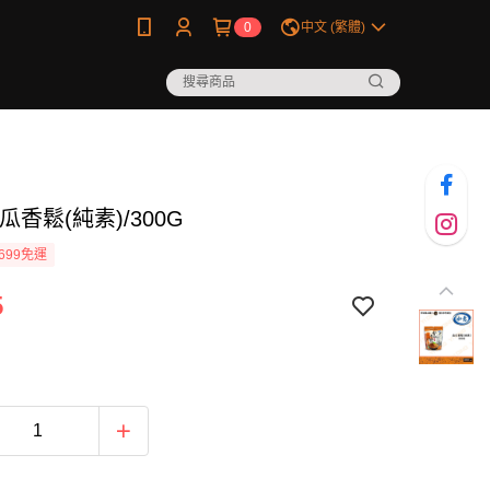
0
中文 (繁體)
瓜香鬆(純素)/300G
699免運
5