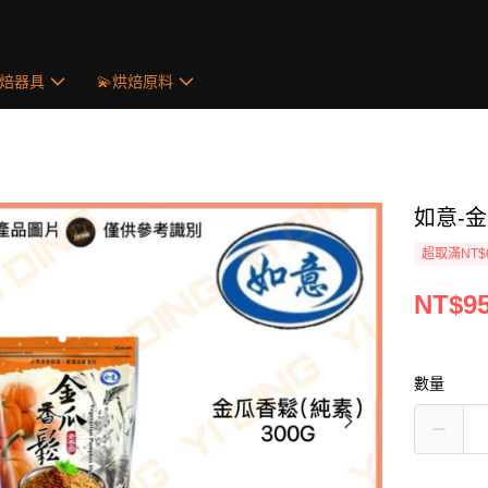
烘焙器具
💫烘焙原料
如意-金
超取滿NT$
NT$9
數量