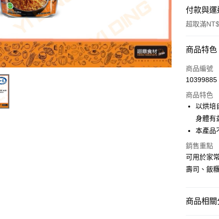
付款與運
超取滿NT$
付款方式
商品特色
信用卡一
商品編號
10399885
Apple Pay
商品特色
以烘培
運送方式
身體有
本產品
• 付款後
銷售重點
每筆NT$6
可用於家
• 付款後7
壽司、飯
每筆NT$6
(請點開選
商品相關分
每筆NT$2