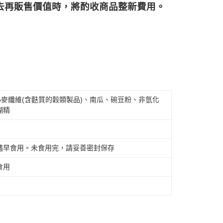
再販售價值時，將酌收商品整﻿新費用。
小麥纖維(含麩質的穀類製品)、南瓜、碗豆粉、非氫化
糊精
儘早食用。未食用完，請妥善密封保存
食用