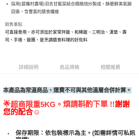
採用(碧羅村農場)羽衣甘藍菜結合精緻焙炒製成，酥脆鮮美氣韻
• 付款後全家取貨
回香，含豐富的膳食纖維
每筆NT$60，滿NT$699(含以上)免運費
銷售重點
• 付款後7-11取貨
可直接食用，亦可添加於家常拌飯、和稀飯、三明治、漢堡、壽
每筆NT$60，滿NT$699(含以上)免運費
司、手捲、飯團、是烹調膳食料理的好佐料
(請點開選項勾選)
每筆NT$250
詳細說明
商品規格
相關推薦
本產品為常溫商品、運費不可與其他溫層合併計算。
🌟
煩請斟酌下單 !!
謝謝
超商限重5KG。
您的配合☺
保存期限：依包裝標示為主。(如需詳情可私訊