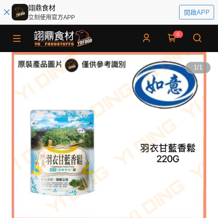
翊鼎食材
開啟APP
立刻使用官方APP
0
1
/
1