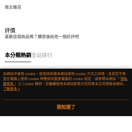
南北雜貨
評價
喜歡這個商品嗎？購買後給他一個好評吧
本分類熱銷
全站排行
本網站中使用 cookie，欲查詢有關本網站使用 cookie 方式之詳情，及若您不希
熱門標籤
望在電腦上使用 cookie 時應如何變更電腦的 cookie 設定，請參閱本網站「
隱私
權條款
」之 Cookie 聲明。您繼續使用本網站即表示您同意本公司得按本網站使
用條款之 Cookie 聲明使用 cookie。
了解更多 >
我知道了