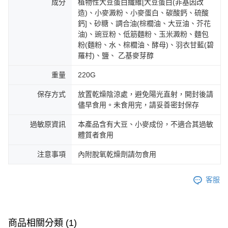
成分
植物性大豆蛋白纖維[大豆蛋白(非基因改
造)、小麥澱粉、小麥蛋白、碳酸鈣、硫酸
鈣]、砂糖、調合油(棕櫚油、大豆油、芥花
油)、豌豆粉、低筋麵粉、玉米澱粉、麵包
粉(麵粉、水、棕櫚油、酵母)、羽衣甘藍(碧
羅村)、鹽、 乙基麥芽醇
重量
220G
保存方式
放置乾燥陰涼處，避免陽光直射，開封後請
儘早食用。未食用完，請妥善密封保存
過敏原資訊
本產品含有大豆、小麥成份，不適合其過敏
體質者食用
注意事項
內附脫氧乾燥劑請勿食用
客服
商品相關分類 (1)