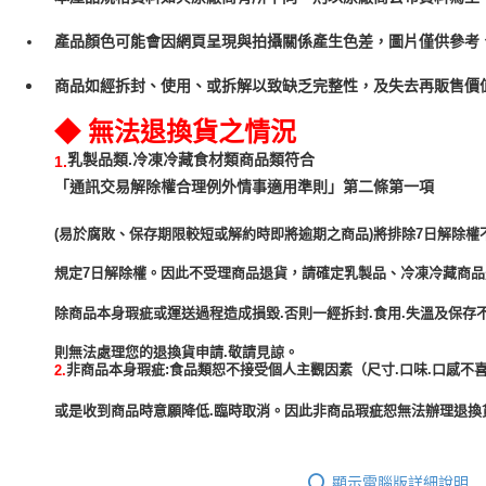
產品顏色可能會因網頁呈現與拍攝關係產生色差，圖片僅供參考
商品如經拆封、使用、或拆解以致缺乏完整性，及失去再販售價值
◆ 無法退換貨之情況
乳製品類.冷凍冷藏食材類商品類符合
1.
「通訊交易解除權合理例外情事適用準則」第二條第一項
(易於腐敗、保存期限較短或解約時即將逾期之商品)將排除7日解除權
規定7日解除權。因此不受理商品退貨，請確定乳製品、冷凍冷藏商
除商品本身瑕疵或運送過程造成損毀.否則一經拆封.食用.失溫及保存
非商品本身瑕疵:食品類恕不接受個人主觀因素（尺寸.口味.口感不喜
2.
或是收到商品時意願降低.臨時取消。因此非商品瑕疵恕無法辦理退換貨
顯示電腦版詳細說明