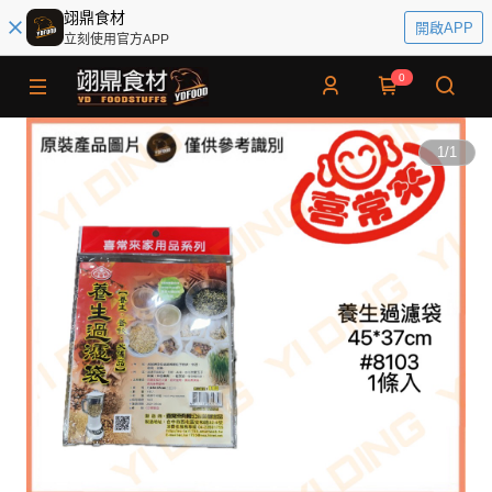
翊鼎食材
開啟APP
立刻使用官方APP
0
1
/
1