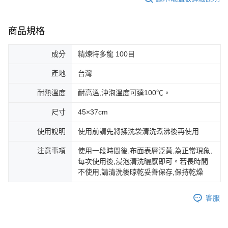
商品規格
成分
精煉特多龍 100目
產地
台灣
耐熱溫度
耐高溫,沖泡溫度可達100℃。
尺寸
45×37cm
使用說明
使用前請先將揉洗袋清洗煮沸後再使用
注意事項
使用一段時間後,布面表層泛黃,為正常現象,
每次使用後,浸泡清洗曬感即可。若長時間
不使用,請清洗後晾乾妥善保存,保持乾燥
客服