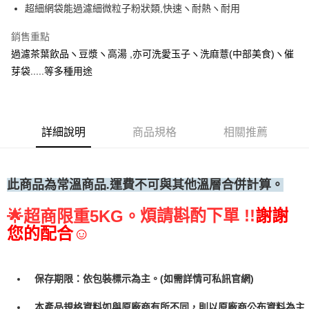
超細網袋能過濾細微粒子粉狀類,快速ヽ耐熱ヽ耐用
• 付款後全家取貨
每筆NT$60，滿NT$699(含以上)免運費
銷售重點
過濾茶葉飲品ヽ豆漿ヽ高湯 ,亦可洗愛玉子ヽ洗麻薏(中部美食)ヽ催
• 付款後7-11取貨
芽袋.....等多種用途
每筆NT$60，滿NT$699(含以上)免運費
(請點開選項勾選)
每筆NT$250
詳細說明
商品規格
相關推薦
此商品為常溫
商品.運費不可與其他溫層合併計算。
煩請斟酌下單 !!
謝謝
🌟
超商限重5KG。
您的配合☺
保存期限：依包裝標示為主。(如需詳情可私訊官網)
本產品規格資料如與原廠商有所不同，則以原廠商公布資料為主