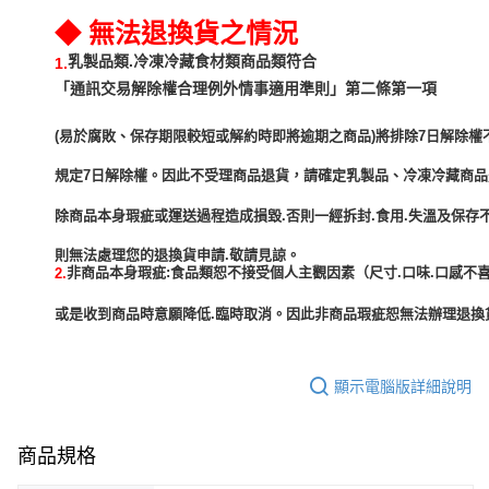
◆ 無法退換貨之情況
乳製品類.冷凍冷藏食材類商品類符合
1.
「通訊交易解除權合理例外情事適用準則」第二條第一項
(易於腐敗、保存期限較短或解約時即將逾期之商品)將排除7日解除權
規定7日解除權。因此不受理商品退貨，請確定乳製品、冷凍冷藏商
除商品本身瑕疵或運送過程造成損毀.否則一經拆封.食用.失溫及保存
非商品本身瑕疵:食品類恕不接受個人主觀因素（尺寸.口味.口感不喜
2.
或是收到商品時意願降低.臨時取消。因此非商品瑕疵恕無法辦理退換貨
顯示電腦版詳細說明
商品規格