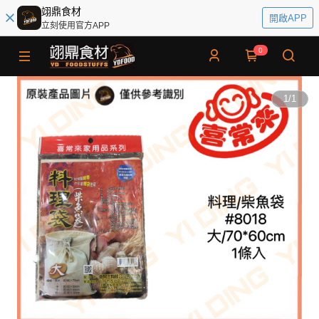
翊鼎食材
開啟APP
立刻使用官方APP
0
1
/
1