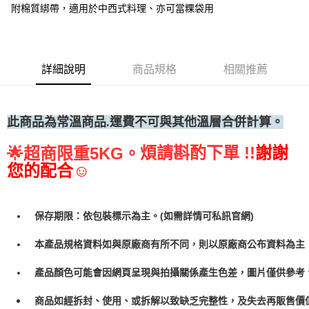
附棉質綁帶，適用於中西式料理、亦可當粿袋用
• 付款後全家取貨
每筆NT$60，滿NT$699(含以上)免運費
• 付款後7-11取貨
詳細說明
商品規格
相關推薦
每筆NT$60，滿NT$699(含以上)免運費
(請點開選項勾選)
每筆NT$250
此商品為常溫
商品.運費不可與其他溫層合併計算。
煩請斟酌下單 !!
謝謝
🌟
超商限重5KG。
您的配合☺
保存期限：依包裝標示為主。(如需詳情可私訊官網)
本產品規格資料如與原廠商有所不同，則以原廠商公布資料為主
產品顏色可能會因網頁呈現與拍攝關係產生色差，圖片僅供參考
商品如經拆封、使用、或拆解以致缺乏完整性，及失去再販售價值